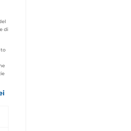
del
e di
ato
che
zie
ei