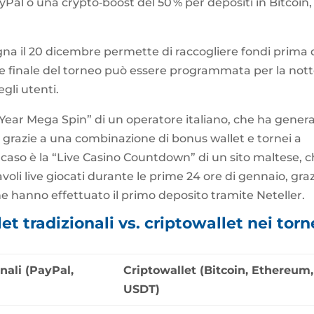
yPal o una crypto‑boost del 50 % per depositi in Bitcoin,
agna il 20 dicembre permette di raccogliere fondi prima 
fase finale del torneo può essere programmata per la nott
gli utenti.
Year Mega Spin” di un operatore italiano, che ha gener
re grazie a una combinazione di bonus wallet e tornei a
 caso è la “Live Casino Countdown” di un sito maltese, 
voli live giocati durante le prime 24 ore di gennaio, gra
he hanno effettuato il primo deposito tramite Neteller.
et tradizionali vs. criptowallet nei torn
nali (PayPal,
Criptowallet (Bitcoin, Ethereum,
)
USDT)