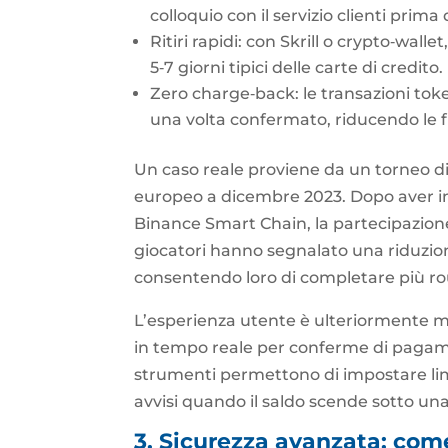
colloquio con il servizio clienti prima 
Ritiri rapidi: con Skrill o crypto‑wall
5‑7 giorni tipici delle carte di credito.
Zero charge‑back: le transazioni tok
una volta confermato, riducendo le f
Un caso reale proviene da un torneo di
europeo a dicembre 2023. Dopo aver i
Binance Smart Chain, la partecipazione 
giocatori hanno segnalato una riduzio
consentendo loro di completare più rou
L’esperienza utente è ulteriormente mi
in tempo reale per conferme di pagame
strumenti permettono di impostare limit
avvisi quando il saldo scende sotto una
3. Sicurezza avanzata: come