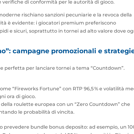
 verifiche di conformità per le autorità di gioco.
moderne rischiano sanzioni pecuniarie e la revoca della
ività è evidente: i giocatori premium preferiscono
i e sicuri, soprattutto in tornei ad alto valore dove og
no”: campagne promozionali e strategi
one perfetta per lanciare tornei a tema “Countdown”.
i come “Fireworks Fortune” con RTP 96,5 % e volatilità me
i ora di gioco.
 della roulette europea con un “Zero Countdown” che
tando le probabilità di vincita.
 prevedere bundle bonus deposito: ad esempio, un 10