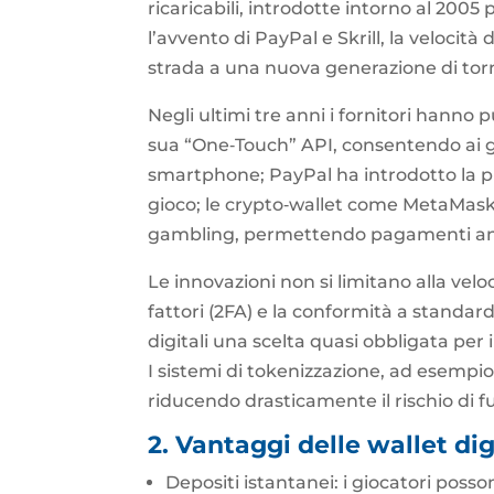
ricaricabili, introdotte intorno al 2005 
l’avvento di PayPal e Skrill, la velocit
strada a una nuova generazione di torne
Negli ultimi tre anni i fornitori hanno p
sua “One‑Touch” API, consentendo ai gi
smartphone; PayPal ha introdotto la pr
gioco; le crypto‑wallet come MetaMask 
gambling, permettendo pagamenti ano
Le innovazioni non si limitano alla velo
fattori (2FA) e la conformità a standa
digitali una scelta quasi obbligata per 
I sistemi di tokenizzazione, ad esempio, 
riducendo drasticamente il rischio di fu
2. Vantaggi delle wallet digi
Depositi istantanei: i giocatori poss