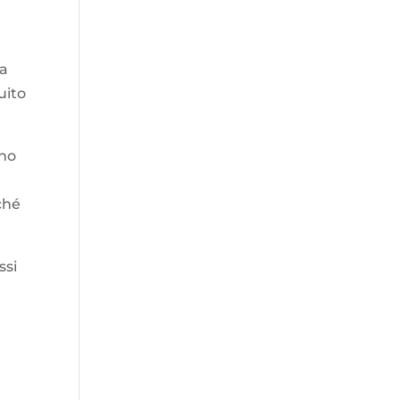
ea
uito
ano
ché
ssi