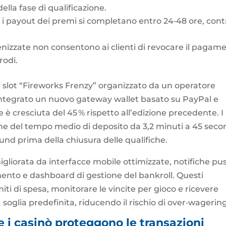
della fase di qualificazione.
et, i payout dei premi si completano entro 24‑48 ore, cont
enizzate non consentono ai clienti di revocare il pagam
rodi.
 slot “Fireworks Frenzy” organizzato da un operatore
ntegrato un nuovo gateway wallet basato su PayPal e
è cresciuta del 45 % rispetto all’edizione precedente. I
ne del tempo medio di deposito da 3,2 minuti a 45 secon
nd prima della chiusura delle qualifiche.
gliorata da interfacce mobile ottimizzate, notifiche pu
nto e dashboard di gestione del bankroll. Questi
i di spesa, monitorare le vincite per gioco e ricevere
 soglia predefinita, riducendo il rischio di over‑wagering
 i casinò proteggono le transazioni