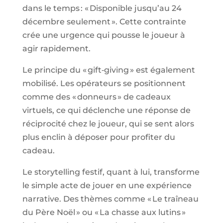
dans le temps : « Disponible jusqu’au 24
décembre seulement ». Cette contrainte
crée une urgence qui pousse le joueur à
agir rapidement.
Le principe du « gift‑giving » est également
mobilisé. Les opérateurs se positionnent
comme des « donneurs » de cadeaux
virtuels, ce qui déclenche une réponse de
réciprocité chez le joueur, qui se sent alors
plus enclin à déposer pour profiter du
cadeau.
Le storytelling festif, quant à lui, transforme
le simple acte de jouer en une expérience
narrative. Des thèmes comme « Le traîneau
du Père Noël » ou « La chasse aux lutins »