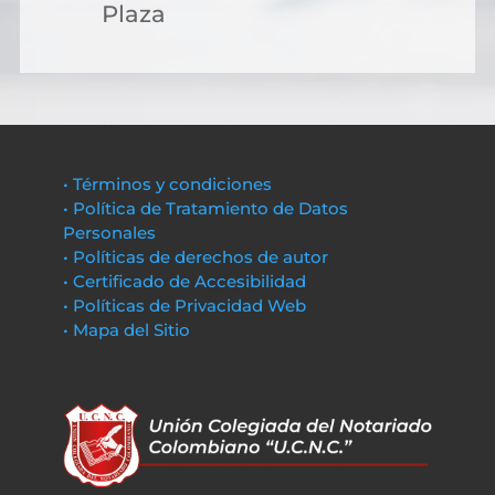
Plaza
• Términos y condiciones
• Política de Tratamiento de Datos
Personales
• Políticas de derechos de autor
• Certificado de Accesibilidad
• Políticas de Privacidad Web
• Mapa del Sitio