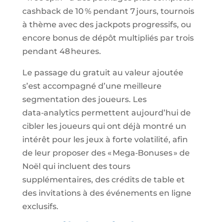
cashback de 10 % pendant 7 jours, tournois
à thème avec des jackpots progressifs, ou
encore bonus de dépôt multipliés par trois
pendant 48 heures.
Le passage du gratuit au valeur ajoutée
s’est accompagné d’une meilleure
segmentation des joueurs. Les
data‑analytics permettent aujourd’hui de
cibler les joueurs qui ont déjà montré un
intérêt pour les jeux à forte volatilité, afin
de leur proposer des « Mega‑Bonuses » de
Noël qui incluent des tours
supplémentaires, des crédits de table et
des invitations à des événements en ligne
exclusifs.