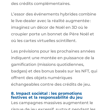
des crédits complémentaires.
L’essor des événements hybrides combine
le live‑dealer avec la réalité augmentée :
imaginez un décor de Noël en 3D où le
croupier porte un bonnet de Père Noël et
où les cartes virtuelles scintillent.
Les prévisions pour les prochaines années
indiquent une montée en puissance de la
gamification (missions quotidiennes,
badges) et des bonus basés sur les NFT, qui
offrent des objets numériques
échangeables contre des crédits de jeu.
8. Impact sociétal : les promotions
festives et la responsabilité du jeu
Les campagnes massives augmentent le
risque de jeu excessif, surtout pendant les