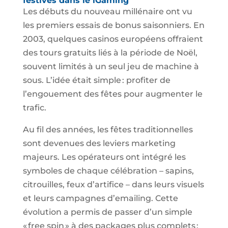
festives dans le iGaming
Les débuts du nouveau millénaire ont vu
les premiers essais de bonus saisonniers. En
2003, quelques casinos européens offraient
des tours gratuits liés à la période de Noël,
souvent limités à un seul jeu de machine à
sous. L’idée était simple : profiter de
l’engouement des fêtes pour augmenter le
trafic.
Au fil des années, les fêtes traditionnelles
sont devenues des leviers marketing
majeurs. Les opérateurs ont intégré les
symboles de chaque célébration – sapins,
citrouilles, feux d’artifice – dans leurs visuels
et leurs campagnes d’emailing. Cette
évolution a permis de passer d’un simple
« free spin » à des packages plus complets :