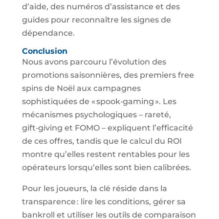
d’aide, des numéros d’assistance et des
guides pour reconnaître les signes de
dépendance.
Conclusion
Nous avons parcouru l’évolution des
promotions saisonnières, des premiers free
spins de Noël aux campagnes
sophistiquées de « spook‑gaming ». Les
mécanismes psychologiques – rareté,
gift‑giving et FOMO – expliquent l’efficacité
de ces offres, tandis que le calcul du ROI
montre qu’elles restent rentables pour les
opérateurs lorsqu’elles sont bien calibrées.
Pour les joueurs, la clé réside dans la
transparence : lire les conditions, gérer sa
bankroll et utiliser les outils de comparaison