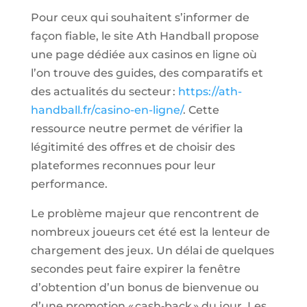
Pour ceux qui souhaitent s’informer de
façon fiable, le site Ath Handball propose
une page dédiée aux casinos en ligne où
l’on trouve des guides, des comparatifs et
des actualités du secteur :
https://ath-
handball.fr/casino-en-ligne/
. Cette
ressource neutre permet de vérifier la
légitimité des offres et de choisir des
plateformes reconnues pour leur
performance.
Le problème majeur que rencontrent de
nombreux joueurs cet été est la lenteur de
chargement des jeux. Un délai de quelques
secondes peut faire expirer la fenêtre
d’obtention d’un bonus de bienvenue ou
d’une promotion « cash‑back » du jour. Les