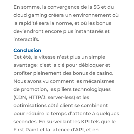
En somme, la convergence de la 5G et du
cloud gaming créera un environnement où
la rapidité sera la norme, et où les bonus
deviendront encore plus instantanés et
interactifs.
Conclusion
Cet été, la vitesse n’est plus un simple
avantage : c’est la clé pour débloquer et
profiter pleinement des bonus de casino.
Nous avons vu comment les mécanismes
de promotion, les piliers technologiques
(CDN, HTTP/3, server‑less) et les
optimisations côté client se combinent
pour réduire le temps d’attente à quelques
secondes. En surveillant les KPI tels que le
First Paint et la latence d’API, et en