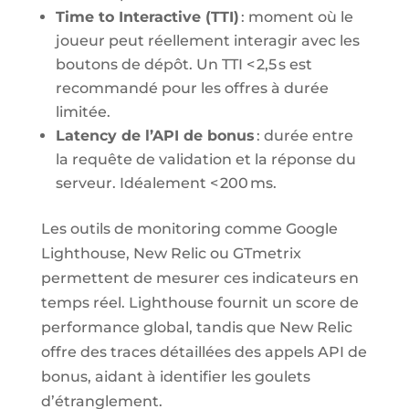
Time to Interactive (TTI)
: moment où le
joueur peut réellement interagir avec les
boutons de dépôt. Un TTI < 2,5 s est
recommandé pour les offres à durée
limitée.
Latency de l’API de bonus
: durée entre
la requête de validation et la réponse du
serveur. Idéalement < 200 ms.
Les outils de monitoring comme Google
Lighthouse, New Relic ou GTmetrix
permettent de mesurer ces indicateurs en
temps réel. Lighthouse fournit un score de
performance global, tandis que New Relic
offre des traces détaillées des appels API de
bonus, aidant à identifier les goulets
d’étranglement.