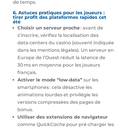
de temps.
6. Astuces pratiques pour les joueurs :
tirer profit des plateformes rapides cet
été
Choisir un serveur proche
: avant de
s’inscrire, vérifiez la localisation des
data‑centers du casino (souvent indiquée
dans les mentions légales). Un serveur en
Europe de l’Ouest réduit la latence de
30 ms en moyenne pour les joueurs
français.
Activer le mode “low‑data”
sur les
smartphones : cela désactive les
animations lourdes et privilégie les
versions compressées des pages de
bonus.
Utiliser des extensions de navigateur
comme
QuickCache
pour pré‑charger les