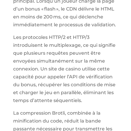
principal. Lorsqu’un joueur charge la page
d’un bonus « flash », le CDN délivre le HTML
en moins de 200 ms, ce qui déclenche
immédiatement le processus de validation.
Les protocoles HTTP/2 et HTTP/3
introduisent le multiplexage, ce qui signifie
que plusieurs requêtes peuvent être
envoyées simultanément sur la même
connexion. Un site de casino utilise cette
capacité pour appeler l’API de vérification
du bonus, récupérer les conditions de mise
et charger le jeu en parallèle, éliminant les
temps d’attente séquentiels.
La compression Brotli, combinée à la
minification du code, réduit la bande
passante nécessaire pour transmettre les