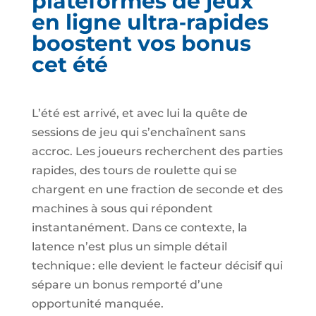
plateformes de jeux
en ligne ultra‑rapides
boostent vos bonus
cet été
L’été est arrivé, et avec lui la quête de
sessions de jeu qui s’enchaînent sans
accroc. Les joueurs recherchent des parties
rapides, des tours de roulette qui se
chargent en une fraction de seconde et des
machines à sous qui répondent
instantanément. Dans ce contexte, la
latence n’est plus un simple détail
technique : elle devient le facteur décisif qui
sépare un bonus remporté d’une
opportunité manquée.