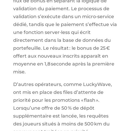
flux de bonus en séparant la logique de
validation du paiement. Le processus de
validation s’exécute dans un micro‑service
dédié, tandis que le paiement s’effectue via
une fonction server‑less qui écrit
directement dans la base de données du
portefeuille. Le résultat : le bonus de 25 €
offert aux nouveaux inscrits apparaît en
moyenne en 1,8 seconde après la première
mise.
D’autres opérateurs, comme LuckyWave,
ont mis en place des files d’attente de
priorité pour les promotions « flash ».
Lorsqu’une offre de 50 % de dépôt
supplémentaire est lancée, les requêtes
des joueurs situés à moins de 500 km du