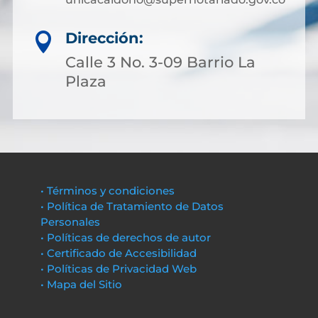
Dirección:

Calle 3 No. 3-09 Barrio La
Plaza
• Términos y condiciones
• Política de Tratamiento de Datos
Personales
• Políticas de derechos de autor
• Certificado de Accesibilidad
• Políticas de Privacidad Web
• Mapa del Sitio