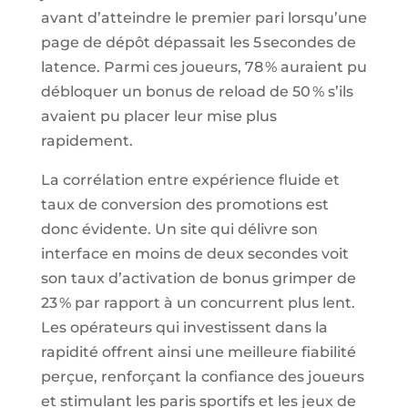
avant d’atteindre le premier pari lorsqu’une
page de dépôt dépassait les 5 secondes de
latence. Parmi ces joueurs, 78 % auraient pu
débloquer un bonus de reload de 50 % s’ils
avaient pu placer leur mise plus
rapidement.
La corrélation entre expérience fluide et
taux de conversion des promotions est
donc évidente. Un site qui délivre son
interface en moins de deux secondes voit
son taux d’activation de bonus grimper de
23 % par rapport à un concurrent plus lent.
Les opérateurs qui investissent dans la
rapidité offrent ainsi une meilleure fiabilité
perçue, renforçant la confiance des joueurs
et stimulant les paris sportifs et les jeux de