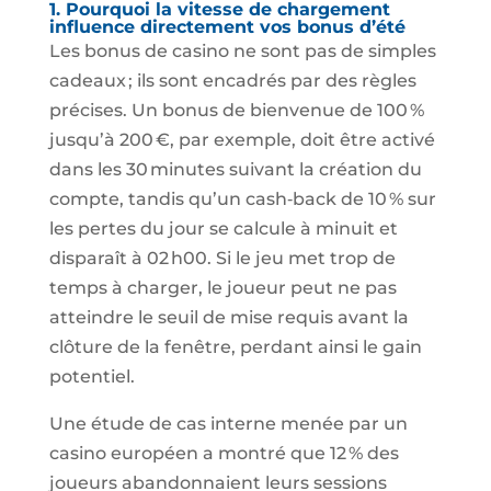
1. Pourquoi la vitesse de chargement
influence directement vos bonus d’été
Les bonus de casino ne sont pas de simples
cadeaux ; ils sont encadrés par des règles
précises. Un bonus de bienvenue de 100 %
jusqu’à 200 €, par exemple, doit être activé
dans les 30 minutes suivant la création du
compte, tandis qu’un cash‑back de 10 % sur
les pertes du jour se calcule à minuit et
disparaît à 02 h00. Si le jeu met trop de
temps à charger, le joueur peut ne pas
atteindre le seuil de mise requis avant la
clôture de la fenêtre, perdant ainsi le gain
potentiel.
Une étude de cas interne menée par un
casino européen a montré que 12 % des
joueurs abandonnaient leurs sessions