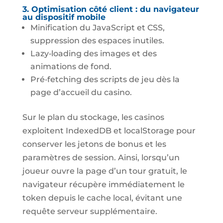
3. Optimisation côté client : du navigateur
au dispositif mobile
Minification du JavaScript et CSS,
suppression des espaces inutiles.
Lazy‑loading des images et des
animations de fond.
Pré‑fetching des scripts de jeu dès la
page d’accueil du casino.
Sur le plan du stockage, les casinos
exploitent IndexedDB et localStorage pour
conserver les jetons de bonus et les
paramètres de session. Ainsi, lorsqu’un
joueur ouvre la page d’un tour gratuit, le
navigateur récupère immédiatement le
token depuis le cache local, évitant une
requête serveur supplémentaire.