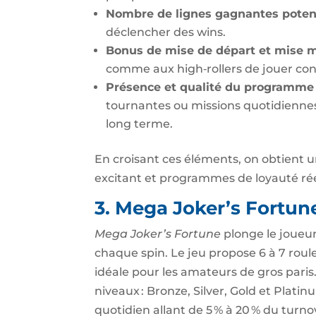
Nombre de lignes gagnantes potent
déclencher des wins.
Bonus de mise de départ et mise 
comme aux high‑rollers de jouer co
Présence et qualité du programme d
tournantes ou missions quotidiennes
long terme.
En croisant ces éléments, on obtient u
excitant et programmes de loyauté r
3. Mega Joker’s Fortune
Mega Joker’s Fortune
plonge le joueu
chaque spin. Le jeu propose 6 à 7 roule
idéale pour les amateurs de gros paris
niveaux : Bronze, Silver, Gold et Plat
quotidien allant de 5 % à 20 % du turno