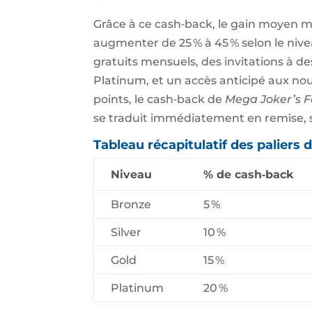
Grâce à ce cash‑back, le gain moyen m
augmenter de 25 % à 45 % selon le ni
gratuits mensuels, des invitations à d
Platinum, et un accès anticipé aux n
points, le cash‑back de
Mega Joker’s 
se traduit immédiatement en remise, s
Tableau récapitulatif des paliers d
Niveau
% de cash‑back
Bronze
5 %
Silver
10 %
Gold
15 %
Platinum
20 %