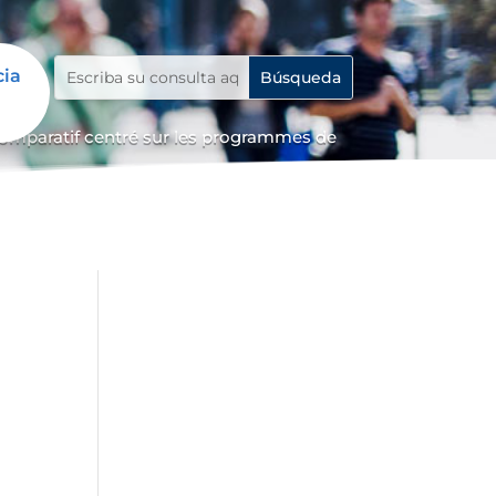
cia
omparatif centré sur les programmes de