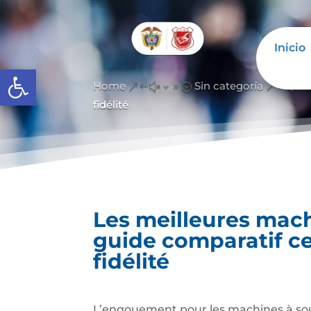
Inicio
Abrir barra de herramientas
Home
Sin categoría
&#x39;
&#x3
fidélité
Les meilleures mac
guide comparatif c
fidélité
L’engouement pour les machines à sou