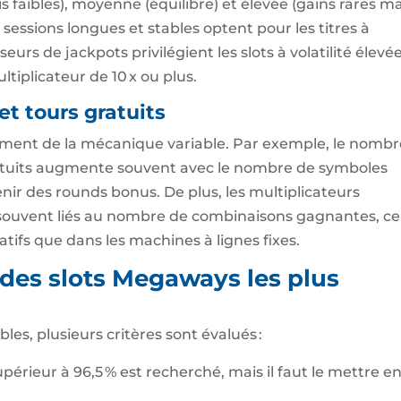
s faibles), moyenne (équilibre) et élevée (gains rares ma
 sessions longues et stables optent pour les titres à
eurs de jackpots privilégient les slots à volatilité élevée
iplicateur de 10 x ou plus.
 et tours gratuits
lement de la mécanique variable. Par exemple, le nomb
atuits augmente souvent avec le nombre de symboles
enir des rounds bonus. De plus, les multiplicateurs
 souvent liés au nombre de combinaisons gagnantes, ce
atifs que dans les machines à lignes fixes.
n des slots Megaways les plus
ables, plusieurs critères sont évalués :
périeur à 96,5 % est recherché, mais il faut le mettre e