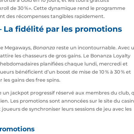
Bronze à Gold en 10 jours, et les tours gratuits
roll de 30 % ». Cette dynamique rend le programme
hent des récompenses tangibles rapidement.
La fidélité par les promotions
ogie Megaways,
Bonanza
reste un incontournable. Avec 
il attire les chasseurs de gros gains. Le Bonanza Loyalty
 hebdomadaires planifiées chaque lundi, mercredi et
ueurs bénéficient d’un boost de mise de 10 % à 30 % et
 les gains des free spins.
e un jackpot progressif réservé aux membres du club, 
en. Les promotions sont annoncées sur le site du casi
 joueurs de synchroniser leurs sessions de jeu avec les
promotions