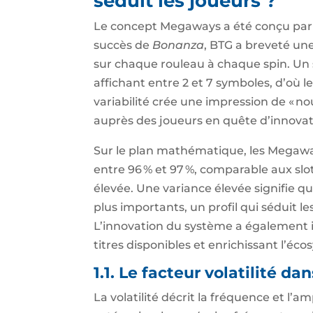
séduit les joueurs ?
Le concept Megaways a été conçu par l
succès de
Bonanza
, BTG a breveté un
sur chaque rouleau à chaque spin. Un 
affichant entre 2 et 7 symboles, d’où l
variabilité crée une impression de « no
auprès des joueurs en quête d’innovat
Sur le plan mathématique, les Megawa
entre 96 % et 97 %, comparable aux slot
élevée. Une variance élevée signifie q
plus importants, un profil qui séduit l
L’innovation du système a également in
titres disponibles et enrichissant l’éc
1.1. Le facteur volatilité 
La volatilité décrit la fréquence et l’