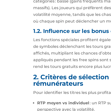
catégories : basse (gains fréquents mai
massifs). Les joueurs qui préfèrent des
volatilité moyenne, tandis que les chass
où chaque spin peut déclencher un mult
1.2. Influence sur les bonus
Les fonctions spéciales profitent éga
de symboles déclenchant les tours gr
affichés, multipliant les chances d’obt
appliqués pendant les free spins sont
rend les tours gratuits encore plus lucr
2. Critères de sélectio
rémunérateurs
Pour identifier les titres les plus profit
RTP moyen vs individuel
: un RTP su
perspective avec la volatilité.