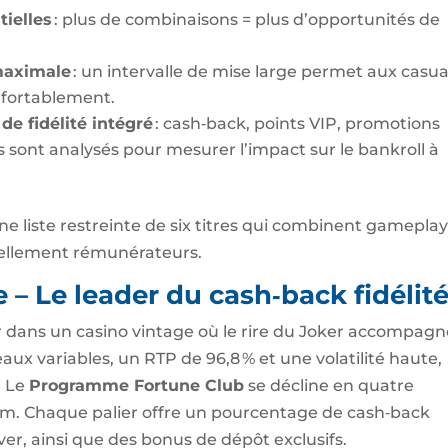
ielles
: plus de combinaisons = plus d’opportunités de
maximale
: un intervalle de mise large permet aux casua
nfortablement.
e fidélité intégré
: cash‑back, points VIP, promotions
 sont analysés pour mesurer l’impact sur le bankroll à
ne liste restreinte de six titres qui combinent gamepla
éellement rémunérateurs.
 – Le leader du cash‑back fidélit
r dans un casino vintage où le rire du Joker accompagn
aux variables, un RTP de 96,8 % et une volatilité haute,
. Le
Programme Fortune Club
se décline en quatre
inum. Chaque palier offre un pourcentage de cash‑back
ver, ainsi que des bonus de dépôt exclusifs.