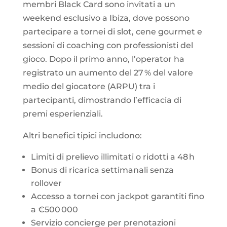
membri Black Card sono invitati a un
weekend esclusivo a Ibiza, dove possono
partecipare a tornei di slot, cene gourmet e
sessioni di coaching con professionisti del
gioco. Dopo il primo anno, l’operator ha
registrato un aumento del 27 % del valore
medio del giocatore (ARPU) tra i
partecipanti, dimostrando l’efficacia di
premi esperienziali.
Altri benefici tipici includono:
Limiti di prelievo illimitati o ridotti a 48 h
Bonus di ricarica settimanali senza
rollover
Accesso a tornei con jackpot garantiti fino
a €500 000
Servizio concierge per prenotazioni