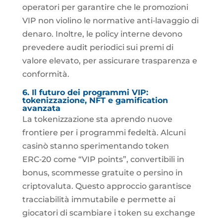
operatori per garantire che le promozioni
VIP non violino le normative anti‑lavaggio di
denaro. Inoltre, le policy interne devono
prevedere audit periodici sui premi di
valore elevato, per assicurare trasparenza e
conformità.
6. Il futuro dei programmi VIP:
tokenizzazione, NFT e gamification
avanzata
La tokenizzazione sta aprendo nuove
frontiere per i programmi fedeltà. Alcuni
casinò stanno sperimentando token
ERC‑20 come “VIP points”, convertibili in
bonus, scommesse gratuite o persino in
criptovaluta. Questo approccio garantisce
tracciabilità immutabile e permette ai
giocatori di scambiare i token su exchange