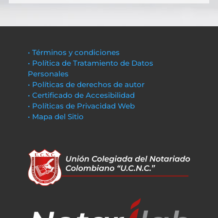
• Términos y condiciones
• Política de Tratamiento de Datos
Personales
• Políticas de derechos de autor
• Certificado de Accesibilidad
• Políticas de Privacidad Web
• Mapa del Sitio