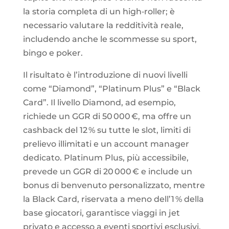
la storia completa di un high‑roller; è
necessario valutare la redditività reale,
includendo anche le scommesse su sport,
bingo e poker.
Il risultato è l’introduzione di nuovi livelli
come “Diamond”, “Platinum Plus” e “Black
Card”. Il livello Diamond, ad esempio,
richiede un GGR di 50 000 €, ma offre un
cashback del 12 % su tutte le slot, limiti di
prelievo illimitati e un account manager
dedicato. Platinum Plus, più accessibile,
prevede un GGR di 20 000 € e include un
bonus di benvenuto personalizzato, mentre
la Black Card, riservata a meno dell’1 % della
base giocatori, garantisce viaggi in jet
privato e accesso a eventi sportivi esclusivi.