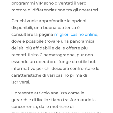
programmi VIP sono diventati il vero
motore di differenziazione tra gli operatori.
Per chi vuole approfondire le opzioni
disponibili, una buona partenza è
consultare la pagina
migliori casino online
,
dove è possibile trovare una panoramica
dei siti più affidabili e delle offerte più
recenti. Il sito Cinematographe, pur non
essendo un operatore, funge da utile hub
informativo per chi desidera confrontare le
caratteristiche di vari casinò prima di
iscriversi.
Il presente articolo analizza come le
gerarchie di livello stiano trasformando la
concorrenza, dalle metriche di