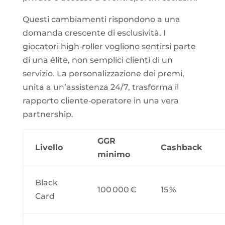
Questi cambiamenti rispondono a una
domanda crescente di esclusività. I
giocatori high‑roller vogliono sentirsi parte
di una élite, non semplici clienti di un
servizio. La personalizzazione dei premi,
unita a un’assistenza 24/7, trasforma il
rapporto cliente‑operatore in una vera
partnership.
GGR
Livello
Cashback
minimo
Black
100 000 €
15 %
Card