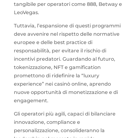
tangibile per operatori come 888, Betway e
LeoVegas.
Tuttavia, l’espansione di questi programmi
deve avvenire nel rispetto delle normative
europee e delle best practice di
responsabilità, per evitare il rischio di
incentivi predatori. Guardando al futuro,
tokenizzazione, NFT e gamification
promettono di ridefinire la “luxury
experience” nei casinò online, aprendo
nuove opportunità di monetizzazione e di
engagement.
Gli operatori più agili, capaci di bilanciare
innovazione, compliance e
personalizzazione, consolideranno la