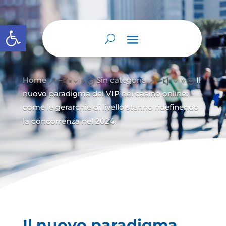
Abrir barra de herramientas
Home
Sin categoría
Il
&#x39;
&#x39;
nuovo paradigma dei VIP nei casinò online:
come le gerarchie di livello stanno ridefinendo
la concorrenza nel 2024
Il nuovo paradigma