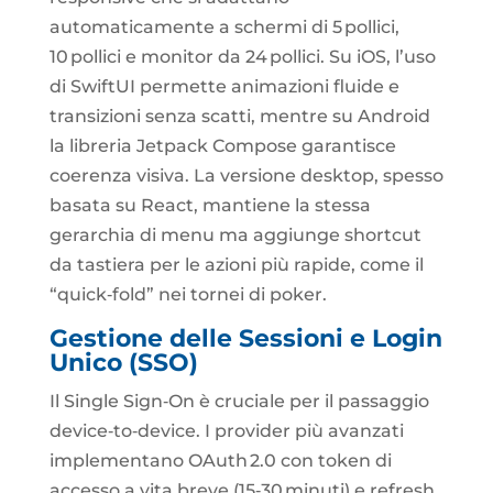
automaticamente a schermi di 5 pollici,
10 pollici e monitor da 24 pollici. Su iOS, l’uso
di SwiftUI permette animazioni fluide e
transizioni senza scatti, mentre su Android
la libreria Jetpack Compose garantisce
coerenza visiva. La versione desktop, spesso
basata su React, mantiene la stessa
gerarchia di menu ma aggiunge shortcut
da tastiera per le azioni più rapide, come il
“quick‑fold” nei tornei di poker.
Gestione delle Sessioni e Login
Unico (SSO)
Il Single Sign‑On è cruciale per il passaggio
device‑to‑device. I provider più avanzati
implementano OAuth 2.0 con token di
accesso a vita breve (15‑30 minuti) e refresh