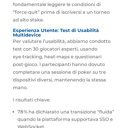
fondamentale leggere le condizioni di
“force‑quit” prima di iscriversi a un torneo
ad alto stake.
Esperienza Utente: Test di Usabilità
Multidevice
Per valutare l’usabilità, abbiamo condotto
test con 30 giocatori esperti, usando
eye‑tracking, heat‑maps e questionari
post‑gioco. I partecipanti hanno dovuto
completare una sessione di poker su tre
dispositivi diversi, mantenendo la stessa
mano.
I risultati chiave:
78 % ha dichiarato una transizione “fluida”
quando la piattaforma supportava SSO e
WebSocket.