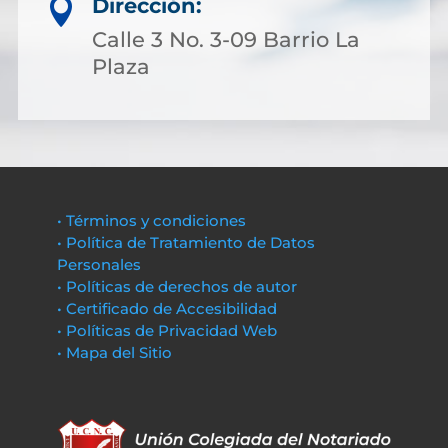
Dirección:

Calle 3 No. 3-09 Barrio La
Plaza
• Términos y condiciones
• Política de Tratamiento de Datos
Personales
• Políticas de derechos de autor
• Certificado de Accesibilidad
• Políticas de Privacidad Web
• Mapa del Sitio