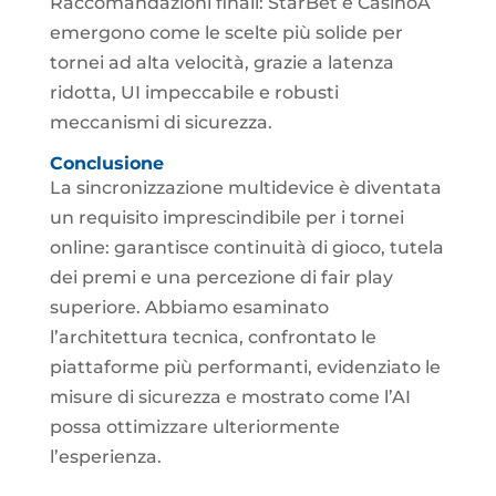
Raccomandazioni finali: StarBet e CasinoA
emergono come le scelte più solide per
tornei ad alta velocità, grazie a latenza
ridotta, UI impeccabile e robusti
meccanismi di sicurezza.
Conclusione
La sincronizzazione multidevice è diventata
un requisito imprescindibile per i tornei
online: garantisce continuità di gioco, tutela
dei premi e una percezione di fair play
superiore. Abbiamo esaminato
l’architettura tecnica, confrontato le
piattaforme più performanti, evidenziato le
misure di sicurezza e mostrato come l’AI
possa ottimizzare ulteriormente
l’esperienza.