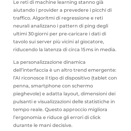
Le reti di machine learning stanno già
aiutando i provider a prevedere i picchi di
traffico. Algoritmi di regressione e reti
neurali analizzano i pattern di ping degli
ultimi 30 giorni per pre‑caricare i dati di
tavolo sui server più vicini al giocatore,
riducendo la latenza di circa 15 ms in media.
La personalizzazione dinamica
dell’interfaccia è un altro trend emergente:
l’AI riconosce il tipo di dispositivo (tablet con
penna, smartphone con schermo
pieghevole) e adatta layout, dimensioni dei
pulsanti e visualizzazioni delle statistiche in
tempo reale. Questo approccio migliora
l’ergonomia e riduce gli errori di click
durante le mani decisive.