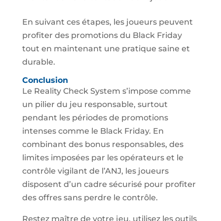
En suivant ces étapes, les joueurs peuvent
profiter des promotions du Black Friday
tout en maintenant une pratique saine et
durable.
Conclusion
Le Reality Check System s’impose comme
un pilier du jeu responsable, surtout
pendant les périodes de promotions
intenses comme le Black Friday. En
combinant des bonus responsables, des
limites imposées par les opérateurs et le
contrôle vigilant de l’ANJ, les joueurs
disposent d’un cadre sécurisé pour profiter
des offres sans perdre le contrôle.
Restez maître de votre jeu, utilisez les outils