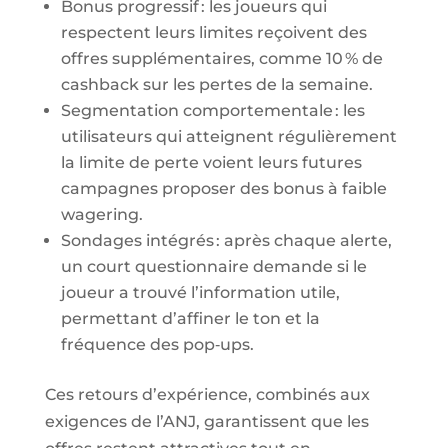
Bonus progressif : les joueurs qui
respectent leurs limites reçoivent des
offres supplémentaires, comme 10 % de
cashback sur les pertes de la semaine.
Segmentation comportementale : les
utilisateurs qui atteignent régulièrement
la limite de perte voient leurs futures
campagnes proposer des bonus à faible
wagering.
Sondages intégrés : après chaque alerte,
un court questionnaire demande si le
joueur a trouvé l’information utile,
permettant d’affiner le ton et la
fréquence des pop‑ups.
Ces retours d’expérience, combinés aux
exigences de l’ANJ, garantissent que les