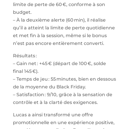
limite de perte de 60 €, conforme à son
budget.
– À la deuxième alerte (60 min), il réalise
qu’il a atteint la limite de perte quotidienne
et met fin à la session, même si le bonus
n’est pas encore entièrement converti.
Résultats :
– Gain net : +45 € (départ de 100 €, solde
final 145 €).
– Temps de jeu : 55 minutes, bien en dessous
de la moyenne du Black Friday.
– Satisfaction : 9/10, grâce à la sensation de
contrôle et à la clarté des exigences.
Lucas a ainsi transformé une offre
promotionnelle en une expérience positive,