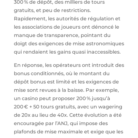
300 % de dépôt, des milliers de tours
gratuits, et peu de restrictions.
Rapidement, les autorités de régulation et
les associations de joueurs ont dénoncé le
manque de transparence, pointant du
doigt des exigences de mise astronomiques
qui rendaient les gains quasi inaccessibles.
En réponse, les opérateurs ont introduit des
bonus conditionnés, où le montant du
dépôt bonus est limité et les exigences de
mise sont revues à la baisse. Par exemple,
un casino peut proposer 200 % jusqu’à
200 € + 50 tours gratuits, avec un wagering
de 20x au lieu de 40x. Cette évolution a été
encouragée par l’ANJ, qui impose des
plafonds de mise maximale et exige que les