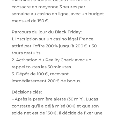
consacre en moyenne 3 heures par
semaine au casino en ligne, avec un budget
mensuel de 150 €.
Parcours du jour du Black Friday :
1. Inscription sur un casino légal France,
attiré par l’offre 200 % jusqu’à 200 € + 30
tours gratuits.
2. Activation du Reality Check avec un
rappel toutes les 30 minutes.
3. Dépôt de 100 €, recevant
immédiatement 200 € de bonus.
Décisions clés :
– Après la première alerte (30 min), Lucas
constate qu’il a déjà misé 80 € et que son
solde net est de 150 €. Il décide de fixer une