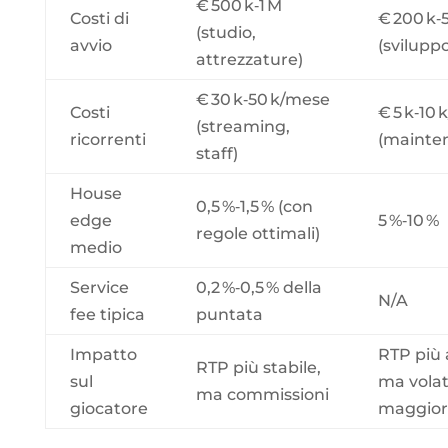
€ 500 k‑1 M
Costi di
€ 200 k‑
(studio,
avvio
(sviluppo
attrezzature)
€ 30 k‑50 k/mese
Costi
€ 5 k‑10
(streaming,
ricorrenti
(mainte
staff)
House
0,5 %‑1,5 % (con
edge
5 %‑10 %
regole ottimali)
medio
Service
0,2 %‑0,5 % della
N/A
fee tipica
puntata
Impatto
RTP più 
RTP più stabile,
sul
ma volati
ma commissioni
giocatore
maggior