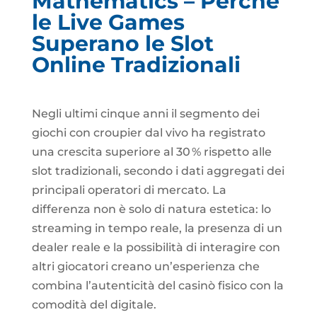
Mathematics – Perché
le Live Games
Superano le Slot
Online Tradizionali
Negli ultimi cinque anni il segmento dei
giochi con croupier dal vivo ha registrato
una crescita superiore al 30 % rispetto alle
slot tradizionali, secondo i dati aggregati dei
principali operatori di mercato. La
differenza non è solo di natura estetica: lo
streaming in tempo reale, la presenza di un
dealer reale e la possibilità di interagire con
altri giocatori creano un’esperienza che
combina l’autenticità del casinò fisico con la
comodità del digitale.