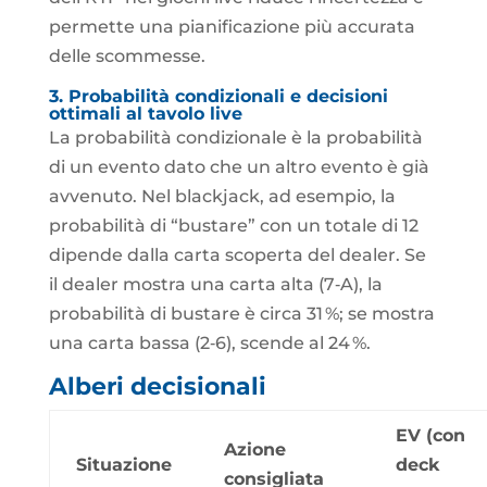
permette una pianificazione più accurata
delle scommesse.
3. Probabilità condizionali e decisioni
ottimali al tavolo live
La probabilità condizionale è la probabilità
di un evento dato che un altro evento è già
avvenuto. Nel blackjack, ad esempio, la
probabilità di “bustare” con un totale di 12
dipende dalla carta scoperta del dealer. Se
il dealer mostra una carta alta (7‑A), la
probabilità di bustare è circa 31 %; se mostra
una carta bassa (2‑6), scende al 24 %.
Alberi decisionali
EV (con
Azione
Situazione
deck
consigliata