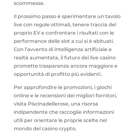
scommesse.
Il prossimo passo è sperimentare un tavolo
live con regole ottimali, tenere traccia del
proprio EV e confrontare i risultati con le
performance delle slot a cui si è abituati.
Con l’avvento di intelligenza artificiale e
realtà aumentata, il futuro dei live casino
promette trasparenza ancora maggiore e
opportunità di profitto più evidenti.
Per approfondire le promozioni, i giochi
online e le recensioni dei migliori fornitori,
visita Piscinadellerose, una risorsa
indipendente che raccoglie informazioni
utili per orientare le proprie scelte nel
mondo del casino crypto.