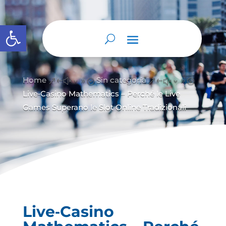
Abrir barra de herramientas
Home
Sin categoría
&#x39;
&#x39;
Live‑Casino Mathematics – Perché le Live
Games Superano le Slot Online Tradizionali
Live‑Casino