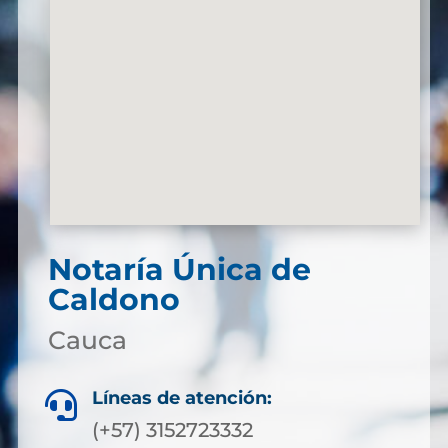
Notaría Única de
Caldono
Cauca
Líneas de atención:

(+57) 3152723332