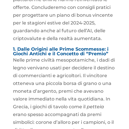
offerte. Concluderemo con consigli pratici
per progettare un piano di bonus vincente
per le stagioni estive del 2024‑2025,
guardando anche al futuro dell’AI, delle
criptovalute e della realtà aumentata.
1. Dalle Origini alle Prime Scommesse: i
Giochi Antichi e il Concetto di “Premio”
Nelle prime civiltà mesopotamiche, i dadi di
legno venivano usati per decidere il destino
di commercianti e agricoltori. Il vincitore
otteneva una piccola borsa di grano o una
moneta d’argento, premi che avevano
valore immediato nella vita quotidiana. In
Grecia, i giochi di tavolo come il
petteia
erano spesso accompagnati da premi
simbolici: corone d’alloro per i campioni, o il