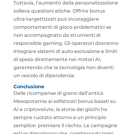
Tuttavia, l’aumento della personalizzazione
solleva questioni etiche. Offrire bonus
ultra‑targettizzati può incoraggiare
comportamenti di gioco problematici se
non accompagnato da strumenti di
responsible gaming. Gli operatori dovranno
integrare sistemi di auto‑esclusione e limiti
di spesa direttamente nei motori AI,
garantendo che la tecnologia non diventi
un veicolo di dipendenza.
Conclusione
Dalle ricompense di grano dell’antica
Mesopotamia ai sofisticati bonus basati su
AI e criptovalute, la storia dei giochi ha
sempre ruotato attorno a un principio
semplice: premiare il rischio. Le campagne
estive dimostrano che, combinando temi