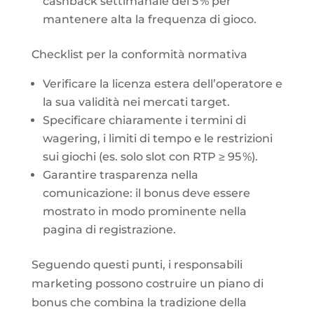
cashback settimanale del 5 % per
mantenere alta la frequenza di gioco.
Checklist per la conformità normativa
Verificare la licenza estera dell’operatore e
la sua validità nei mercati target.
Specificare chiaramente i termini di
wagering, i limiti di tempo e le restrizioni
sui giochi (es. solo slot con RTP ≥ 95 %).
Garantire trasparenza nella
comunicazione: il bonus deve essere
mostrato in modo prominente nella
pagina di registrazione.
Seguendo questi punti, i responsabili
marketing possono costruire un piano di
bonus che combina la tradizione della