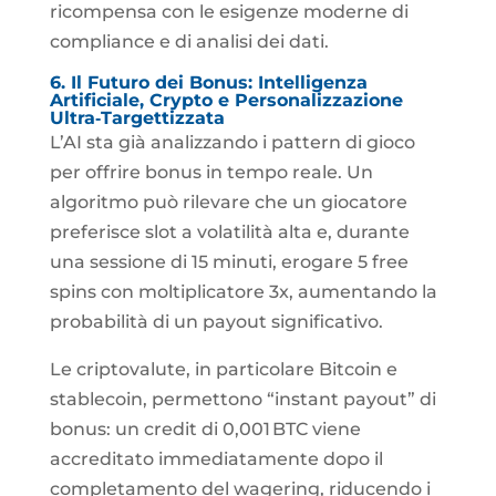
ricompensa con le esigenze moderne di
compliance e di analisi dei dati.
6. Il Futuro dei Bonus: Intelligenza
Artificiale, Crypto e Personalizzazione
Ultra‑Targettizzata
L’AI sta già analizzando i pattern di gioco
per offrire bonus in tempo reale. Un
algoritmo può rilevare che un giocatore
preferisce slot a volatilità alta e, durante
una sessione di 15 minuti, erogare 5 free
spins con moltiplicatore 3x, aumentando la
probabilità di un payout significativo.
Le criptovalute, in particolare Bitcoin e
stablecoin, permettono “instant payout” di
bonus: un credit di 0,001 BTC viene
accreditato immediatamente dopo il
completamento del wagering, riducendo i