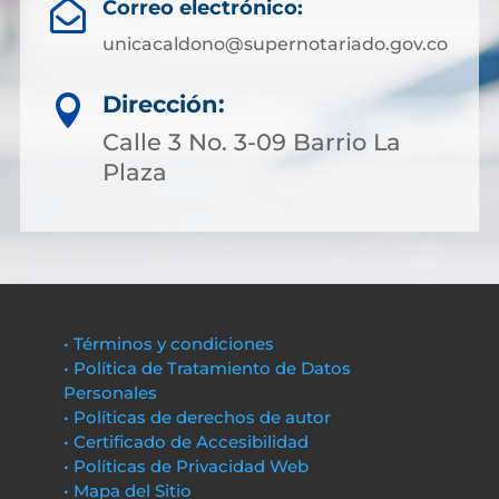
Correo electrónico:

unicacaldono@supernotariado.gov.co
Dirección:

Calle 3 No. 3-09 Barrio La
Plaza
• Términos y condiciones
• Política de Tratamiento de Datos
Personales
• Políticas de derechos de autor
• Certificado de Accesibilidad
• Políticas de Privacidad Web
• Mapa del Sitio