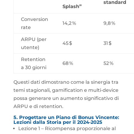
standard
Splash”
Conversion
14,2 %
9,8 %
rate
ARPU (per
45 $
31 $
utente)
Retention
68 %
52 %
a 30 giorni
Questi dati dimostrano come la sinergia tra
temi stagionali, gamification e multi‑device
possa generare un aumento significativo di
ARPU e di retention.
5. Progettare un Piano di Bonus Vincente:
Lezioni dalla Storia per il 2024‑2025
Lezione 1 – Ricompensa proporzionale al