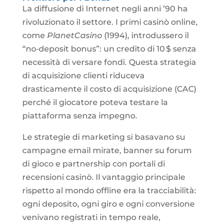
La diffusione di Internet negli anni ’90 ha
rivoluzionato il settore. I primi casinò online,
come
PlanetCasino
(1994), introdussero il
“no‑deposit bonus”: un credito di 10 $ senza
necessità di versare fondi. Questa strategia
di acquisizione clienti riduceva
drasticamente il costo di acquisizione (CAC)
perché il giocatore poteva testare la
piattaforma senza impegno.
Le strategie di marketing si basavano su
campagne email mirate, banner su forum
di gioco e partnership con portali di
recensioni casinò. Il vantaggio principale
rispetto al mondo offline era la tracciabilità:
ogni deposito, ogni giro e ogni conversione
venivano registrati in tempo reale,