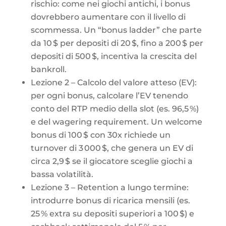
rischio: come nei giochi antichi, i bonus
dovrebbero aumentare con il livello di
scommessa. Un “bonus ladder” che parte
da 10 $ per depositi di 20 $, fino a 200 $ per
depositi di 500 $, incentiva la crescita del
bankroll.
Lezione 2 – Calcolo del valore atteso (EV):
per ogni bonus, calcolare l’EV tenendo
conto del RTP medio della slot (es. 96,5 %)
e del wagering requirement. Un welcome
bonus di 100 $ con 30x richiede un
turnover di 3 000 $, che genera un EV di
circa 2,9 $ se il giocatore sceglie giochi a
bassa volatilità.
Lezione 3 – Retention a lungo termine:
introdurre bonus di ricarica mensili (es.
25 % extra su depositi superiori a 100 $) e