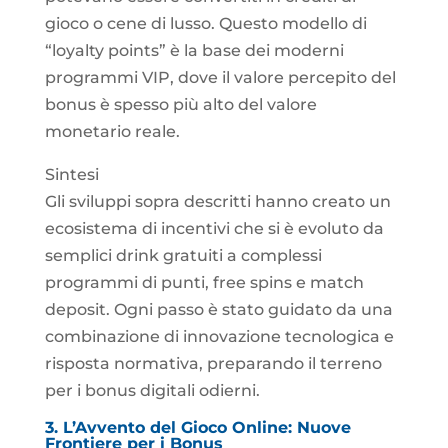
gioco o cene di lusso. Questo modello di
“loyalty points” è la base dei moderni
programmi VIP, dove il valore percepito del
bonus è spesso più alto del valore
monetario reale.
Sintesi
Gli sviluppi sopra descritti hanno creato un
ecosistema di incentivi che si è evoluto da
semplici drink gratuiti a complessi
programmi di punti, free spins e match
deposit. Ogni passo è stato guidato da una
combinazione di innovazione tecnologica e
risposta normativa, preparando il terreno
per i bonus digitali odierni.
3. L’Avvento del Gioco Online: Nuove
Frontiere per i Bonus