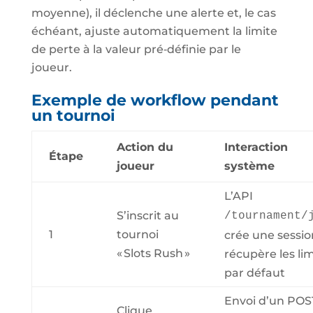
moyenne), il déclenche une alerte et, le cas
échéant, ajuste automatiquement la limite
de perte à la valeur pré‑définie par le
joueur.
Exemple de workflow pendant
un tournoi
Action du
Interaction
Étape
joueur
système
L’API
S’inscrit au
/tournament/
1
tournoi
crée une sessio
« Slots Rush »
récupère les lim
par défaut
Envoi d’un POS
Clique