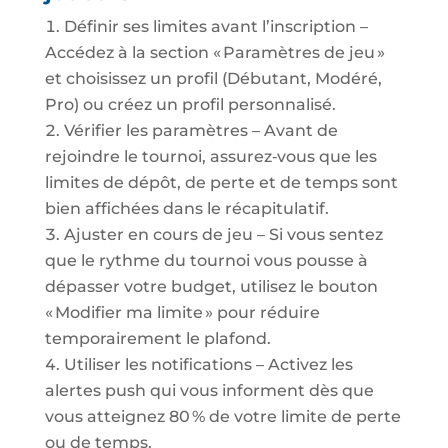
Définir ses limites avant l’inscription –
Accédez à la section « Paramètres de jeu »
et choisissez un profil (Débutant, Modéré,
Pro) ou créez un profil personnalisé.
Vérifier les paramètres – Avant de
rejoindre le tournoi, assurez‑vous que les
limites de dépôt, de perte et de temps sont
bien affichées dans le récapitulatif.
Ajuster en cours de jeu – Si vous sentez
que le rythme du tournoi vous pousse à
dépasser votre budget, utilisez le bouton
« Modifier ma limite » pour réduire
temporairement le plafond.
Utiliser les notifications – Activez les
alertes push qui vous informent dès que
vous atteignez 80 % de votre limite de perte
ou de temps.