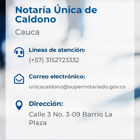
Notaría Única de
Caldono
Cauca
Líneas de atención:

(+57) 3152723332
Correo electrónico:

unicacaldono@supernotariado.gov.co
Dirección:

Calle 3 No. 3-09 Barrio La
Plaza