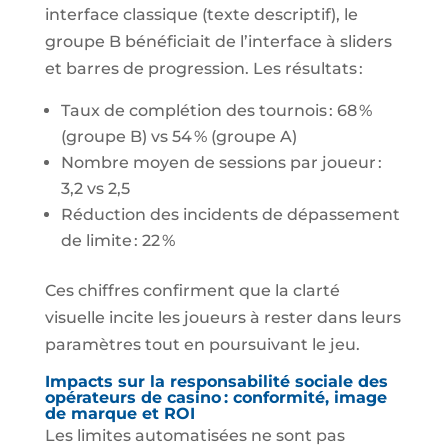
interface classique (texte descriptif), le
groupe B bénéficiait de l’interface à sliders
et barres de progression. Les résultats :
Taux de complétion des tournois : 68 %
(groupe B) vs 54 % (groupe A)
Nombre moyen de sessions par joueur :
3,2 vs 2,5
Réduction des incidents de dépassement
de limite : 22 %
Ces chiffres confirment que la clarté
visuelle incite les joueurs à rester dans leurs
paramètres tout en poursuivant le jeu.
Impacts sur la responsabilité sociale des
opérateurs de casino : conformité, image
de marque et ROI
Les limites automatisées ne sont pas