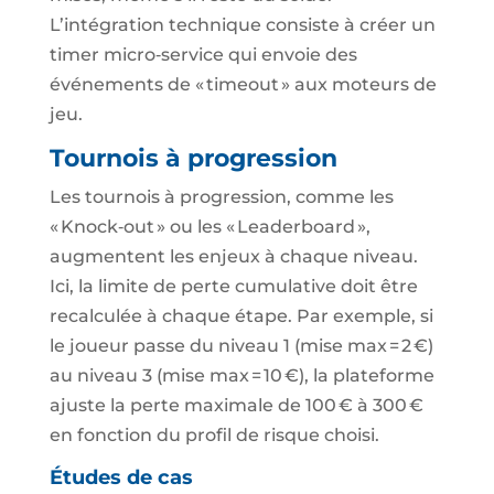
L’intégration technique consiste à créer un
timer micro‑service qui envoie des
événements de « timeout » aux moteurs de
jeu.
Tournois à progression
Les tournois à progression, comme les
« Knock‑out » ou les « Leaderboard »,
augmentent les enjeux à chaque niveau.
Ici, la limite de perte cumulative doit être
recalculée à chaque étape. Par exemple, si
le joueur passe du niveau 1 (mise max = 2 €)
au niveau 3 (mise max = 10 €), la plateforme
ajuste la perte maximale de 100 € à 300 €
en fonction du profil de risque choisi.
Études de cas