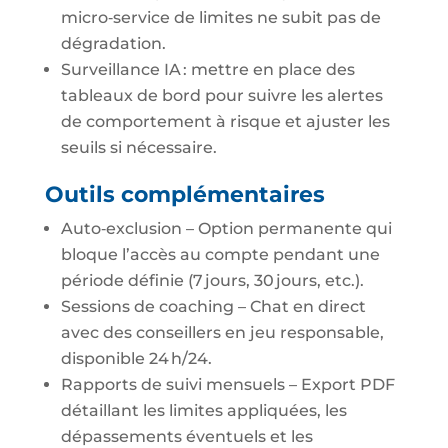
micro‑service de limites ne subit pas de
dégradation.
Surveillance IA : mettre en place des
tableaux de bord pour suivre les alertes
de comportement à risque et ajuster les
seuils si nécessaire.
Outils complémentaires
Auto‑exclusion – Option permanente qui
bloque l’accès au compte pendant une
période définie (7 jours, 30 jours, etc.).
Sessions de coaching – Chat en direct
avec des conseillers en jeu responsable,
disponible 24 h/24.
Rapports de suivi mensuels – Export PDF
détaillant les limites appliquées, les
dépassements éventuels et les