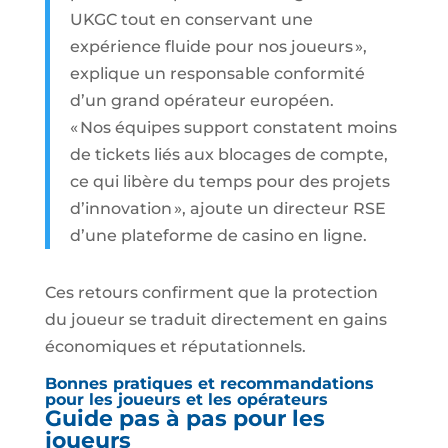
UKGC tout en conservant une
expérience fluide pour nos joueurs »,
explique un responsable conformité
d’un grand opérateur européen.
« Nos équipes support constatent moins
de tickets liés aux blocages de compte,
ce qui libère du temps pour des projets
d’innovation », ajoute un directeur RSE
d’une plateforme de casino en ligne.
Ces retours confirment que la protection
du joueur se traduit directement en gains
économiques et réputationnels.
Bonnes pratiques et recommandations
pour les joueurs et les opérateurs
Guide pas à pas pour les
joueurs