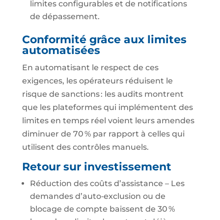
limites configurables et de notifications
de dépassement.
Conformité grâce aux limites
automatisées
En automatisant le respect de ces
exigences, les opérateurs réduisent le
risque de sanctions : les audits montrent
que les plateformes qui implémentent des
limites en temps réel voient leurs amendes
diminuer de 70 % par rapport à celles qui
utilisent des contrôles manuels.
Retour sur investissement
Réduction des coûts d’assistance – Les
demandes d’auto‑exclusion ou de
blocage de compte baissent de 30 %