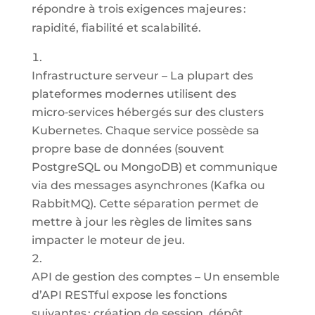
répondre à trois exigences majeures :
rapidité, fiabilité et scalabilité.
Infrastructure serveur – La plupart des
plateformes modernes utilisent des
micro‑services hébergés sur des clusters
Kubernetes. Chaque service possède sa
propre base de données (souvent
PostgreSQL ou MongoDB) et communique
via des messages asynchrones (Kafka ou
RabbitMQ). Cette séparation permet de
mettre à jour les règles de limites sans
impacter le moteur de jeu.
API de gestion des comptes – Un ensemble
d’API RESTful expose les fonctions
suivantes : création de session, dépôt,