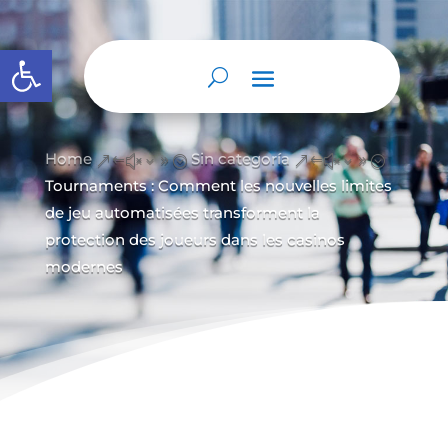
Abrir barra de herramientas
Home
Sin categoría
&#x39;
&#x39;
Tournaments : Comment les nouvelles limites
de jeu automatisées transforment la
protection des joueurs dans les casinos
modernes