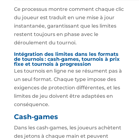
Ce processus montre comment chaque clic
du joueur est traduit en une mise à jour
instantanée, garantissant que les limites
restent toujours en phase avec le
déroulement du tournoi.
Intégration des limites dans les formats
de tournois : cash‑games, tournois à prix
fixe et tournois à progression
Les tournois en ligne ne se résument pas à
un seul format. Chaque type impose des
exigences de protection différentes, et les
limites de jeu doivent être adaptées en
conséquence.
Cash‑games
Dans les cash‑games, les joueurs achètent
des jetons à chaque main et peuvent