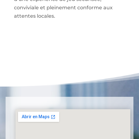
conviviale et pleinement conforme aux
attentes locales.