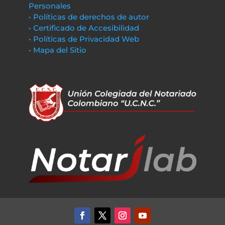
Personales
• Políticas de derechos de autor
• Certificado de Accesibilidad
• Políticas de Privacidad Web
• Mapa del Sitio