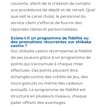
courants, allant de la création de compte
aux procédures de dépôt et de retrait. Quel
que soit le canal choisi, le personnel du
service client s’efforce de fournir des
réponses claires et personnalisées.
Existe‑t‑il un programme de fidélité ou
des promotions récurrentes sur shikaka
casino ?
Oui, shikaka casino récompense la fidélité
de ses joueurs grâce à un programme de
points qui s’accumule à chaque mise
effectuée. Ces points peuvent être
échangés contre des crédits de jeu, des
tours gratuits ou même des cadeaux
exclusifs. Le programme de fidélité est
structuré en plusieurs niveaux, chaque
palier offrant des avantages