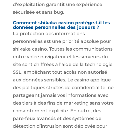
d’exploitation garantit une expérience
sécurisée et sans bug.
Comment shikaka casino protège‑t‑il les
données personnelles des joueurs ?
La protection des informations
personnelles est une priorité absolue pour
shikaka casino. Toutes les communications
entre votre navigateur et les serveurs du
site sont chiffrées à l’aide de la technologie
SSL, empêchant tout accès non autorisé
aux données sensibles. Le casino applique
des politiques strictes de confidentialité, ne
partageant jamais vos informations avec
des tiers à des fins de marketing sans votre
consentement explicite. En outre, des
pare‑feux avancés et des systèmes de
détection d’intrusion sont déployés pour