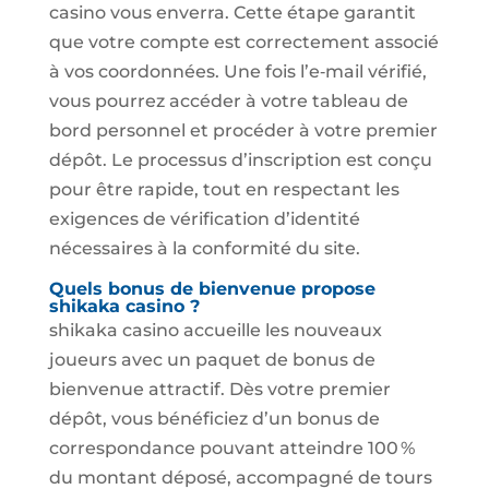
casino vous enverra. Cette étape garantit
que votre compte est correctement associé
à vos coordonnées. Une fois l’e‑mail vérifié,
vous pourrez accéder à votre tableau de
bord personnel et procéder à votre premier
dépôt. Le processus d’inscription est conçu
pour être rapide, tout en respectant les
exigences de vérification d’identité
nécessaires à la conformité du site.
Quels bonus de bienvenue propose
shikaka casino ?
shikaka casino accueille les nouveaux
joueurs avec un paquet de bonus de
bienvenue attractif. Dès votre premier
dépôt, vous bénéficiez d’un bonus de
correspondance pouvant atteindre 100 %
du montant déposé, accompagné de tours