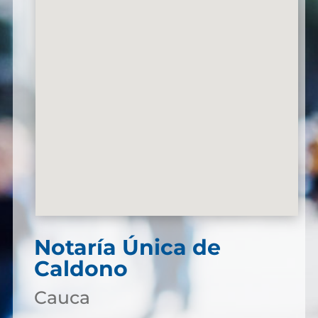
Notaría Única de
Caldono
Cauca