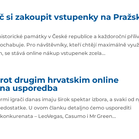
č si zakoupit vstupenky na Pražs
historické památky v České republice a každoroční příli
eochabuje. Pro návštěvníky, kteří chtějí maximálně využ
, se stává online nákup vstupenek zcela...
rot drugim hrvatskim online
ljna usporedba
rmi igrači danas imaju širok spektar izbora, a svaki od n
nedostatke. U ovom članku detaljno ćemo usporediti
 konkurenata – LeoVegas, Casumo i Mr Green...