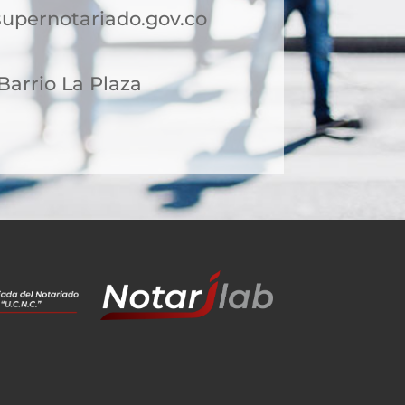
upernotariado.gov.co
 Barrio La Plaza