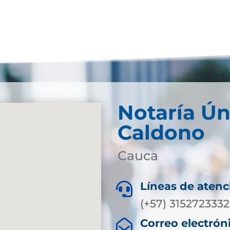
Notaría Ún
Caldono
Cauca
Líneas de atenc

(+57) 3152723332
Correo electrón
