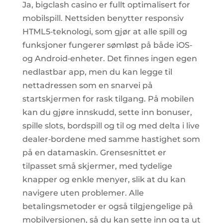
Ja, bigclash casino er fullt optimalisert for
mobilspill. Nettsiden benytter responsiv
HTML5‑teknologi, som gjør at alle spill og
funksjoner fungerer sømløst på både iOS‑
og Android‑enheter. Det finnes ingen egen
nedlastbar app, men du kan legge til
nettadressen som en snarvei på
startskjermen for rask tilgang. På mobilen
kan du gjøre innskudd, sette inn bonuser,
spille slots, bordspill og til og med delta i live
dealer‑bordene med samme hastighet som
på en datamaskin. Grensesnittet er
tilpasset små skjermer, med tydelige
knapper og enkle menyer, slik at du kan
navigere uten problemer. Alle
betalingsmetoder er også tilgjengelige på
mobilversjonen, så du kan sette inn og ta ut