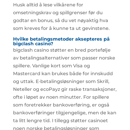
Husk alltid å lese vilkårene for
omsetningskrav og spillgrenser før du
godtar en bonus, så du vet nøyaktig hva
som kreves for å kunne ta ut gevinstene.
Hvilke betalingsmetoder aksepteres på
bigclash casino?
bigclash casino støtter en bred portefølje
av betalingsalternativer som passer norske
spillere. Vanlige kort som Visa og
Mastercard kan brukes både for innskudd
og uttak. E‑betalingsløsninger som Skrill,
Neteller og ecoPayz gir raske transaksjoner,
ofte i løpet av noen minutter. For spillere
som foretrekker bankoverføring, er også
bankoverføringer tilgjengelige, men de kan
ta litt lengre tid. I tillegg støtter casinoet
noen norske betalingsløsninger som