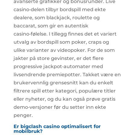
avanserte grafikker og bonusrunder. Live
casino‑delen tilbyr bordspill med ekte
dealere, som blackjack, roulette og
baccarat, som gir en autentisk
casino‑følelse. I tillegg finnes det et variert
utvalg av bordspill som poker, craps og
ulike varianter av videopoker. For de som
jakter på store gevinster, er det flere
progressive jackpot‑automater med
livsendrende premiepotter. Takket være en
brukervennlig grensesnitt kan du enkelt
filtrere spill etter kategori, populære titler
eller nyheter, og du kan også prøve gratis
demo‑versjoner før du setter inn ekte
penger.
Er bigclash casino optimalisert for
mobilbruk?