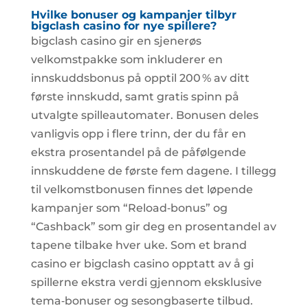
Hvilke bonuser og kampanjer tilbyr
bigclash casino for nye spillere?
bigclash casino gir en sjenerøs
velkomstpakke som inkluderer en
innskuddsbonus på opptil 200 % av ditt
første innskudd, samt gratis spinn på
utvalgte spilleautomater. Bonusen deles
vanligvis opp i flere trinn, der du får en
ekstra prosentandel på de påfølgende
innskuddene de første fem dagene. I tillegg
til velkomstbonusen finnes det løpende
kampanjer som “Reload‑bonus” og
“Cashback” som gir deg en prosentandel av
tapene tilbake hver uke. Som et brand
casino er bigclash casino opptatt av å gi
spillerne ekstra verdi gjennom eksklusive
tema‑bonuser og sesongbaserte tilbud.