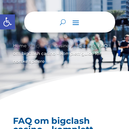
Abrir barra de herramientas
Home
casino
FAQ
&#x39;
&#x39;
om bigclash casino – komplett guide for
norske spillere
FAQ om bigclash