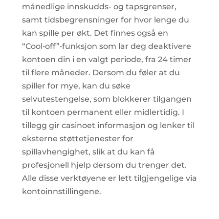
månedlige innskudds- og tapsgrenser,
samt tidsbegrensninger for hvor lenge du
kan spille per økt. Det finnes også en
“Cool‑off”‑funksjon som lar deg deaktivere
kontoen din i en valgt periode, fra 24 timer
til flere måneder. Dersom du føler at du
spiller for mye, kan du søke
selvutestengelse, som blokkerer tilgangen
til kontoen permanent eller midlertidig. I
tillegg gir casinoet informasjon og lenker til
eksterne støttetjenester for
spillavhengighet, slik at du kan få
profesjonell hjelp dersom du trenger det.
Alle disse verktøyene er lett tilgjengelige via
kontoinnstillingene.