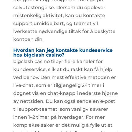
selvutestengelse. Dersom du opplever
mistenkelig aktivitet, kan du kontakte
support umiddelbart, og teamet vil
iverksette nødvendige tiltak for å beskytte
kontoen din.
Hvordan kan jeg kontakte kundeservice
hos bigclash casino?
bigclash casino tilbyr flere kanaler for
kundeservice, slik at du raskt kan få hjelp
ved behov. Den mest effektive metoden er
live‑chat, som er tilgjengelig 24 timer i
døgnet via en chat‑knapp i nederste hjørne
av nettsiden. Du kan også sende en e‑post
til support‑teamet, som vanligvis svarer
innen 1–2 timer på hverdager. For mer
komplekse saker er det mulig å fylle ut et