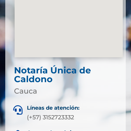
Notaría Única de
Caldono
Cauca
Líneas de atención:

(+57) 3152723332