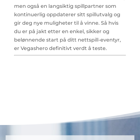
men også en langsiktig spillpartner som
kontinuerlig oppdaterer sitt spillutvalg og
gir deg nye muligheter til å vinne. Så hvis
du er på jakt etter en enkel, sikker og
belønnende start på ditt nettspill-eventyr,
er Vegashero definitivt verdt å teste.