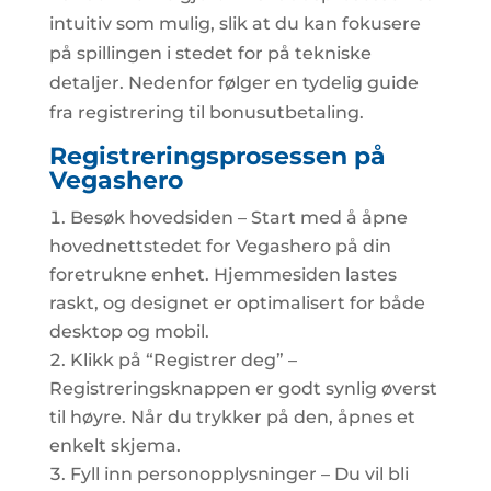
intuitiv som mulig, slik at du kan fokusere
på spillingen i stedet for på tekniske
detaljer. Nedenfor følger en tydelig guide
fra registrering til bonusutbetaling.
Registreringsprosessen på
Vegashero
Besøk hovedsiden – Start med å åpne
hovednettstedet for Vegashero på din
foretrukne enhet. Hjemmesiden lastes
raskt, og designet er optimalisert for både
desktop og mobil.
Klikk på “Registrer deg” –
Registreringsknappen er godt synlig øverst
til høyre. Når du trykker på den, åpnes et
enkelt skjema.
Fyll inn personopplysninger – Du vil bli