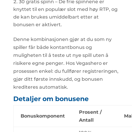
30 gratis spinn – De frie spinnene er
knyttet til en populær slot med høy RTP, og
de kan brukes umiddelbart etter at
bonusen er aktivert.
Denne kombinasjonen gjør at du som ny
spiller får både kontantbonus og
muligheten til å teste ut nye spill uten å
risikere egne penger. Hos Vegashero er
prosessen enkel: du fullfører registreringen,
gjør ditt første innskudd, og bonusen
krediteres automatisk.
Detaljer om bonusene
Prosent /
Bonuskomponent
Ma
Antall