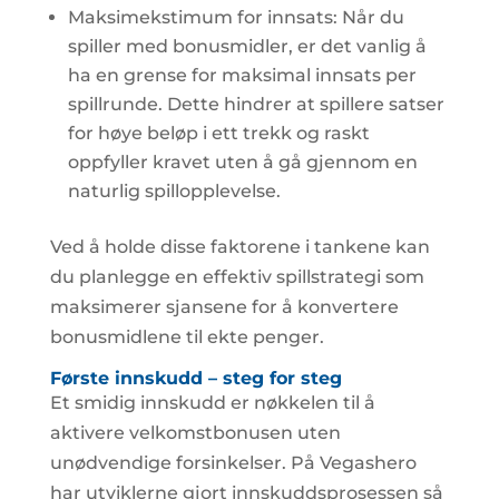
Maksimekstimum for innsats: Når du
spiller med bonusmidler, er det vanlig å
ha en grense for maksimal innsats per
spillrunde. Dette hindrer at spillere satser
for høye beløp i ett trekk og raskt
oppfyller kravet uten å gå gjennom en
naturlig spillopplevelse.
Ved å holde disse faktorene i tankene kan
du planlegge en effektiv spillstrategi som
maksimerer sjansene for å konvertere
bonusmidlene til ekte penger.
Første innskudd – steg for steg
Et smidig innskudd er nøkkelen til å
aktivere velkomstbonusen uten
unødvendige forsinkelser. På Vegashero
har utviklerne gjort innskuddsprosessen så