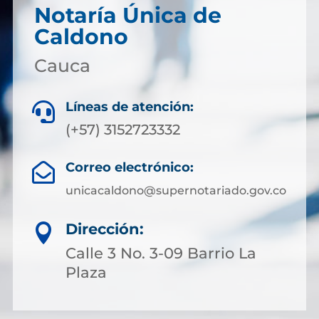
Notaría Única de
Caldono
Cauca
Líneas de atención:

(+57) 3152723332
Correo electrónico:

unicacaldono@supernotariado.gov.co
Dirección:

Calle 3 No. 3-09 Barrio La
Plaza