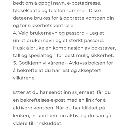
bedt om å oppgi navn, e‑postadresse,
fødselsdato og telefonnummer. Disse
dataene brukes for å opprette kontoen din
og for sikkerhetskontroller.
Velg brukernavn og passord – Lag et
unikt brukernavn og et sterkt passord.
Husk å bruke en kombinasjon av bokstaver,
tall og spesialtegn for best mulig sikkerhet.
Godkjenn vilkårene – Avkryss boksen for
å bekrefte at du har lest og akseptert
vilkårene.
Etter at du har sendt inn skjemaet, får du
en bekreftelses‑e‑post med en link for å
aktivere kontoen. Når du har klikket på
lenken, er kontoen din aktiv, og du kan gå
videre til innskuddet.