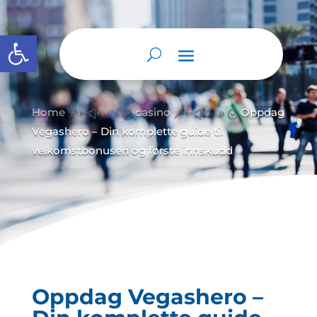
Abrir barra de herramientas
Home
casino
Oppdag
&#x39;
&#x39;
Vegashero – Din komplette guide til
velkomstbonusen og første innskudd
Oppdag Vegashero –