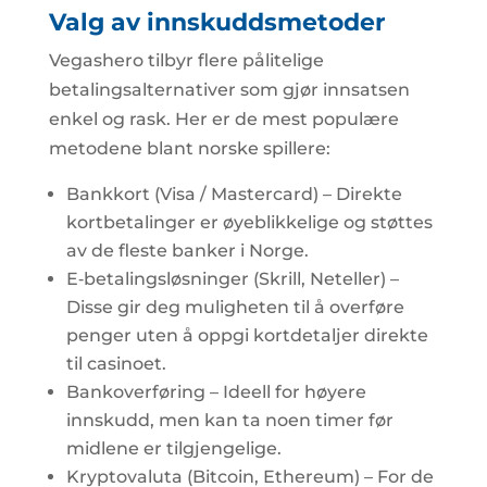
Valg av innskuddsmetoder
Vegashero tilbyr flere pålitelige
betalingsalternativer som gjør innsatsen
enkel og rask. Her er de mest populære
metodene blant norske spillere:
Bankkort (Visa / Mastercard) – Direkte
kortbetalinger er øyeblikkelige og støttes
av de fleste banker i Norge.
E‑betalingsløsninger (Skrill, Neteller) –
Disse gir deg muligheten til å overføre
penger uten å oppgi kortdetaljer direkte
til casinoet.
Bankoverføring – Ideell for høyere
innskudd, men kan ta noen timer før
midlene er tilgjengelige.
Kryptovaluta (Bitcoin, Ethereum) – For de