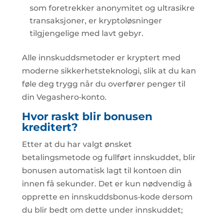
som foretrekker anonymitet og ultrasikre
transaksjoner, er kryptoløsninger
tilgjengelige med lavt gebyr.
Alle innskuddsmetoder er kryptert med
moderne sikkerhetsteknologi, slik at du kan
føle deg trygg når du overfører penger til
din Vegashero‑konto.
Hvor raskt blir bonusen
kreditert?
Etter at du har valgt ønsket
betalingsmetode og fullført innskuddet, blir
bonusen automatisk lagt til kontoen din
innen få sekunder. Det er kun nødvendig å
opprette en innskuddsbonus‑kode dersom
du blir bedt om dette under innskuddet;