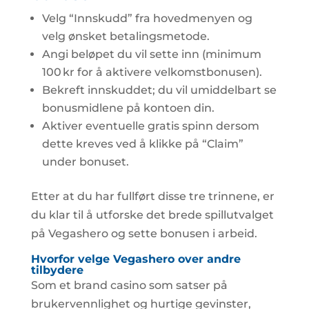
Velg “Innskudd” fra hovedmenyen og
velg ønsket betalingsmetode.
Angi beløpet du vil sette inn (minimum
100 kr for å aktivere velkomstbonusen).
Bekreft innskuddet; du vil umiddelbart se
bonusmidlene på kontoen din.
Aktiver eventuelle gratis spinn dersom
dette kreves ved å klikke på “Claim”
under bonuset.
Etter at du har fullført disse tre trinnene, er
du klar til å utforske det brede spillutvalget
på Vegashero og sette bonusen i arbeid.
Hvorfor velge Vegashero over andre
tilbydere
Som et brand casino som satser på
brukervennlighet og hurtige gevinster,