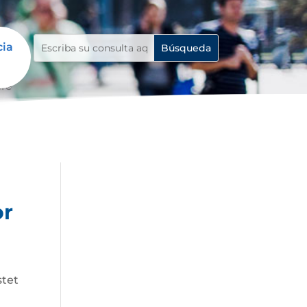
cia
ere
or
stet