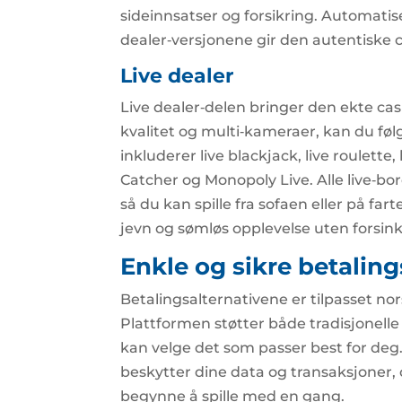
sideinnsatser og forsikring. Automatise
dealer‑versjonene gir den autentiske c
Live dealer
Live dealer‑delen bringer den ekte cas
kvalitet og multi‑kameraer, kan du følg
inkluderer live blackjack, live roulette
Catcher og Monopoly Live. Alle live‑bo
så du kan spille fra sofaen eller på fart
jevn og sømløs opplevelse uten forsink
Enkle og sikre betalin
Betalingsalternativene er tilpasset no
Plattformen støtter både tradisjonelle
kan velge det som passer best for deg
beskytter dine data og transaksjoner, 
begynne å spille med en gang.