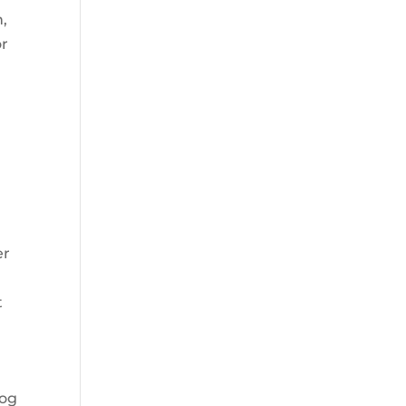
n,
or
er
t
 og