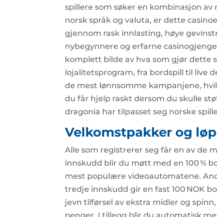
spillere som søker en kombinasjon av 
norsk språk og valuta, er dette casinoe
gjennom rask innlasting, høye gevins
nybegynnere og erfarne casinogjenge
komplett bilde av hva som gjør dette s
lojalitetsprogram, fra bordspill til liv
de mest lønnsomme kampanjene, hvilke
du får hjelp raskt dersom du skulle stø
dragonia har tilpasset seg norske spi
Velkomstpakker og lø
Alle som registrerer seg får en av de 
innskudd blir du møtt med en 100 % bo
mest populære videoautomatene. Andr
tredje innskudd gir en fast 100 NOK b
jevn tilførsel av ekstra midler og spinn
penger. I tillegg blir du automatisk 