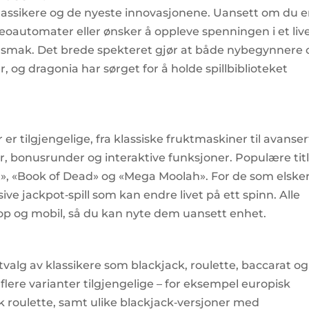
klassikere og de nyeste innovasjonene. Uansett om du e
deoautomater eller ønsker å oppleve spenningen i et liv
er smak. Det brede spekteret gjør at både nybegynnere 
er, og dragonia har sørget for å holde spillbiblioteket
r tilgjengelige, fra klassiske fruktmaskiner til avanse
r, bonusrunder og interaktive funksjoner. Populære tit
t», «Book of Dead» og «Mega Moolah». For de som elske
sive jackpot‑spill som kan endre livet på ett spinn. Alle
top og mobil, så du kan nyte dem uansett enhet.
 utvalg av klassikere som blackjack, roulette, baccarat og
 flere varianter tilgjengelige – for eksempel europisk
k roulette, samt ulike blackjack‑versjoner med