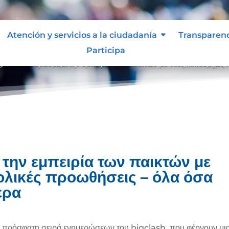
Atención y servicios a la ciudadanía
Transparen
Participa
gclash αναβαθμίζει την εμπειρία των παικτών με νέες λειτουργίες 
 την εμπειρία των παικτών με
βολικές προωθήσεις – όλα όσα
ερα
ιο πρόσφατη σειρά ενημερώσεων του bigclash, που φέρνουν μι