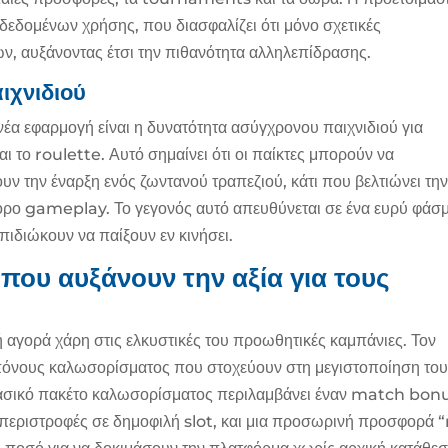
 δεδομένων χρήσης, που διασφαλίζει ότι μόνο σχετικές
ν, αυξάνοντας έτσι την πιθανότητα αλληλεπίδρασης.
χνιδιού
νέα εφαρμογή είναι η δυνατότητα ασύγχρονου παιχνιδιού για
ι το roulette. Αυτό σημαίνει ότι οι παίκτες μπορούν να
υν την έναρξη ενός ζωντανού τραπεζιού, κάτι που βελτιώνει τη
ορο gameplay. Το γεγονός αυτό απευθύνεται σε ένα ευρύ φάσ
πιδιώκουν να παίξουν εν κινήσει.
ου αυξάνουν την αξία για τους
ή αγορά χάρη στις ελκυστικές του προωθητικές καμπάνιες. Τον
μπόνους καλωσορίσματος που στοχεύουν στη μεγιστοποίηση το
βασικό πακέτο καλωσορίσματος περιλαμβάνει έναν match bon
περιστροφές σε δημοφιλή slot, και μια προσωρινή προσφορά 