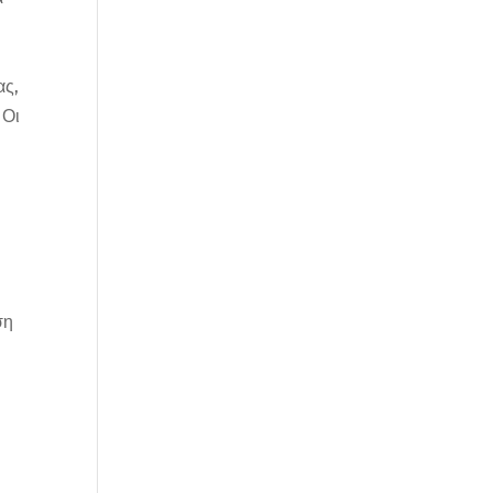
ας,
 Οι
ση