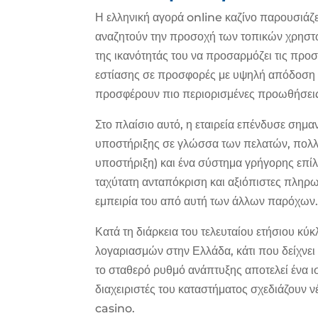
Η ελληνική αγορά online καζίνο παρουσιάζε
αναζητούν την προσοχή των τοπικών χρηστ
της ικανότητάς του να προσαρμόζει τις προ
εστίασης σε προσφορές με υψηλή απόδοση επ
προσφέρουν πιο περιορισμένες προωθήσει
Στο πλαίσιο αυτό, η εταιρεία επένδυσε σημ
υποστήριξης σε γλώσσα των πελατών, πολλα
υποστήριξη) και ένα σύστημα γρήγορης επί
ταχύτατη ανταπόκριση και αξιόπιστες πληρωμ
εμπειρία του από αυτή των άλλων παρόχων
Κατά τη διάρκεια του τελευταίου ετήσιου κ
λογαριασμών στην Ελλάδα, κάτι που δείχνει
το σταθερό ρυθμό ανάπτυξης αποτελεί ένα ισ
διαχειριστές του καταστήματος σχεδιάζουν
casino.