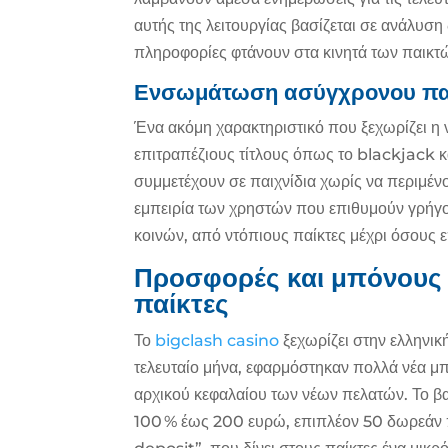
αυτής της λειτουργίας βασίζεται σε ανάλυση
πληροφορίες φτάνουν στα κινητά των παικτώ
Ενσωμάτωση ασύγχρονου παι
Ένα ακόμη χαρακτηριστικό που ξεχωρίζει η 
επιτραπέζιους τίτλους όπως το blackjack κα
συμμετέχουν σε παιχνίδια χωρίς να περιμένο
εμπειρία των χρηστών που επιθυμούν γρήγ
κοινών, από ντόπιους παίκτες μέχρι όσους ε
Προσφορές και μπόνους π
παίκτες
Το
bigclash casino
ξεχωρίζει στην ελληνικ
τελευταίο μήνα, εφαρμόστηκαν πολλά νέα 
αρχικού κεφαλαίου των νέων πελατών. Το 
100 % έως 200 ευρώ, επιπλέον 50 δωρεάν 