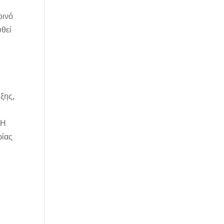
οινό
υθεί
ξης,
 Η
ρίας