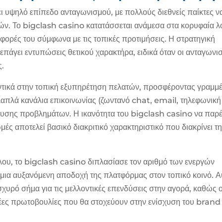
ι υψηλό επίπεδο ανταγωνισμού, με πολλούς διεθνείς παίκτες ν
ών. Το bigclash casino κατατάσσεται ανάμεσα στα κορυφαία 
σφορές του σύμφωνα με τις τοπικές προτιμήσεις. Η στρατηγική
άγει εντυπώσεις θετικού χαρακτήρα, ειδικά όταν οι ανταγωνι
ς.
αντικά στην τοπική εξυπηρέτηση πελατών, προσφέροντας γραμμ
πλά κανάλια επικοινωνίας (ζωντανό chat, email, τηλεφωνική
λυσης προβλημάτων. Η ικανότητα του bigclash casino να παρέ
ές αποτελεί βασικό διακριτικό χαρακτηριστικό που διακρίνει τ
.
ύκλου, το bigclash casino διπλασίασε τον αριθμό των ενεργών
 μια αυξανόμενη αποδοχή της πλατφόρμας στον τοπικό κοινό. Α
χυρό σήμα για τις μελλοντικές επενδύσεις στην αγορά, καθώς ο
 νέες πρωτοβουλίες που θα στοχεύουν στην ενίσχυση του brand