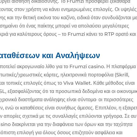
υργεί αίσθηση δικαιοσύνης. Το Frumzi προσφέρει ξεκάθαρα
έποντας στον χρήστη να κάνει ενημερωμένες επιλογές. Οι υψηλές
 και την θετική εικόνα του καζίνο, ειδικά όταν συνδυάζονται με
ημαίνει ότι ένας παίκτης μπορεί να απολαύσει μεγαλύτερες
κριά για καλύτερους όρους – το Frumzi κάνει το RTP ορατό και
αταθέσεων και Αναλήψεων
οτελεί ακρογωνιαίο λίθο για το Frumzi casino. Η πλατφόρμα
τικές/χρεωστικές κάρτες, ηλεκτρονικά πορτοφόλια (Skrill,
και τοπικές επιλογές όπως το Viva Wallet. Κάθε μέθοδος είναι
, εξασφαλίζοντας ότι τα προσωπικά δεδομένα και οι οικονομι
χρονικά διαστήματα ανάληψης είναι σύντομα· οι περισσότερες
, ενώ οι καταθέσεις είναι συνήθως άμεσες. Επιπλέον, η εξαιρε
 απορίες σχετικά με τις συναλλαγές επιλύονται γρήγορα. Σε αυ
ino διακρίνεται για την διαφάνεια των όρων και την ταχύτητα
ιόπιστη επιλογή για όλους όσους επιζητούν ασφάλεια και