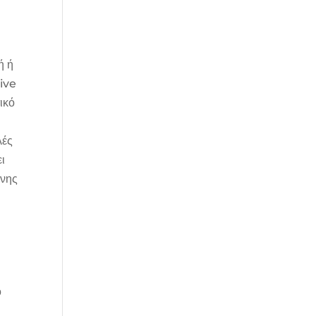
ή ή
live
ικό
λές
ι
ύνης
ο