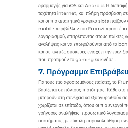
εφαρμογής για iOS και Android. Η διεπαφή 
ταχύτητα internet, και πλήρη πρόσβαση σε
και οι πιο απαιτητικά γραφικά slots παίζ
mobile περιβάλλον του Frumzi προσφέρει ε
λογαριασμού, επιτρέποντας στους παίκτες 
αναλήψεις και να επωφελούνται από τα bonu
και σε κινητές συσκευές ενισχύει την ευελιξί
που προτιμούν το gaming εν κινήσει.
7. Πρόγραμμα Επιβράβευ
Για τους πιο αφοσιωμένους παίκτες, το F
βασίζεται σε πόντους πιστότητας. Κάθε στοί
μπορούν στη συνέχεια να εξαργυρωθούν σε
χωρίζεται σε επίπεδα, όπου οι πιο ενεργοί 
γρήγορες αναλήψεις, προσωπικό λογαριασμ
συστήματος, με εύκολη παρακολούθηση των 