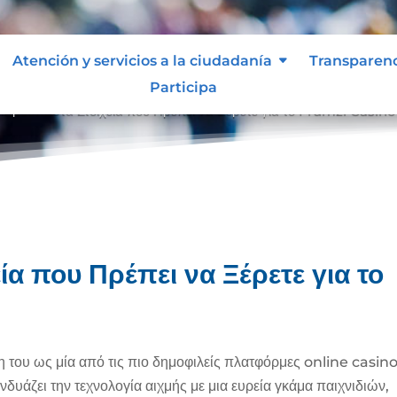
Atención y servicios a la ciudadanía
Transparen
Participa
Απρόσπαστα Στοιχεία που Πρέπει να Ξέρετε για το Frumzi Casino
α που Πρέπει να Ξέρετε για το
 του ως μία από τις πιο δημοφιλείς πλατφόρμες online casino
δυάζει την τεχνολογία αιχμής με μια ευρεία γκάμα παιχνιδιών,