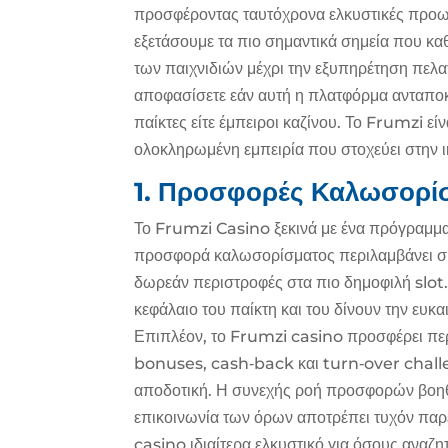
προσφέροντας ταυτόχρονα ελκυστικές προωθ
εξετάσουμε τα πιο σημαντικά σημεία που κα
των παιχνιδιών μέχρι την εξυπηρέτηση πελ
αποφασίσετε εάν αυτή η πλατφόρμα ανταποκρίν
παίκτες είτε έμπειροι καζίνου. Το Frumzi ε
ολοκληρωμένη εμπειρία που στοχεύει στην 
1. Προσφορές Καλωσορίσ
Το Frumzi Casino ξεκινά με ένα πρόγραμμ
προσφορά καλωσορίσματος περιλαμβάνει 
δωρεάν περιστροφές στα πιο δημοφιλή slot
κεφάλαιο του παίκτη και του δίνουν την ευκ
Επιπλέον, το Frumzi casino προσφέρει πε
bonuses, cash‑back και turn‑over challen
αποδοτική. Η συνεχής ροή προσφορών βοηθά
επικοινωνία των όρων αποτρέπει τυχόν πα
casino ιδιαίτερα ελκυστικό για όσους αναζη