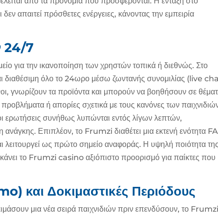
ελείται από τα προνόμια που προσφέρονται. Η ένταξη στο
δεν απαιτεί πρόσθετες ενέργειες, κάνοντας την εμπειρία
 24/7
είο για την ικανοποίηση των χρηστών τοπικά ή διεθνώς. Στο
ι διαθέσιμη όλο το 24ωρο μέσω ζωντανής συνομιλίας (live cha
ένοι, γνωρίζουν τα προϊόντα και μπορούν να βοηθήσουν σε θέμα
 προβλήματα ή απορίες σχετικά με τους κανόνες των παιχνιδιώ
οι ερωτήσεις συνήθως λυπώνται εντός λίγων λεπτών,
ανάγκης. Επιπλέον, το Frumzi διαθέτει μια εκτενή ενότητα F
και λειτουργεί ως πρώτο σημείο αναφοράς. Η υψηλή ποιότητα τη
 κάνει το Frumzi casino αξιόπιστο προορισμό για παίκτες που
mo) και Δοκιμαστικές Περιόδους
οκιμάσουν μια νέα σειρά παιχνιδιών πριν επενδύσουν, το Frumz