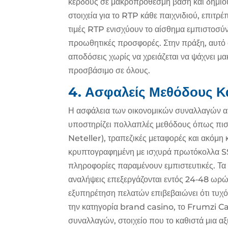
κέρδους σε μακροπρόθεσμη βάση και δημιο
στοιχεία για το RTP κάθε παιχνιδιού, επιτρ
τιμές RTP ενισχύουν το αίσθημα εμπιστοσύνης
προωθητικές προσφορές. Στην πράξη, αυτό σ
αποδόσεις χωρίς να χρειάζεται να ψάχνει μα
προσβάσιμο σε όλους.
4. Ασφαλείς Μεθόδους Κ
Η ασφάλεια των οικονομικών συναλλαγών απ
υποστηρίζει πολλαπλές μεθόδους όπως πιστω
Neteller), τραπεζικές μεταφορές και ακόμη 
κρυπτογραφημένη με ισχυρά πρωτόκολλα SSL
πληροφορίες παραμένουν εμπιστευτικές. Τα 
αναλήψεις επεξεργάζονται εντός 24‑48 ωρών
εξυπηρέτηση πελατών επιβεβαιώνει ότι τυχόν
την κατηγορία brand casino, το Frumzi Cas
συναλλαγών, στοιχείο που το καθιστά μια αξ