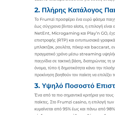
2. Πλήρης Κατάλογος Παι
Το Frumzi προσφέρει ένα ευρύ φάσμα παιχν
έως σύγχρονα βίντεο slots, η επιλογή είνα
NetEnt, Microgaming και Play’n GO, έχο
επιστροφής (RTP) και εντυπωσιακά γραφικά.
μπλακτζακ, ρουλέτα, πόκερ και baccarat, ε
πραγματικό χρόνο μέσω streaming υψηλής π
παιχνίδια σε τακτική βάση, διατηρώντας τη 
όνομα, τύπο ή δημοτικότητα κάνει την πλοήγ
προκίνηση βοηθούν τον παίκτη να επιλέξει το
3. Υψηλό Ποσοστό Επιστ
Ένα από τα πιο σημαντικά κριτήρια για του
παίκτες. Στο Frumzi casino, η επιλογή των
κυμαίνεται από 95% έως και πάνω από 98% γ