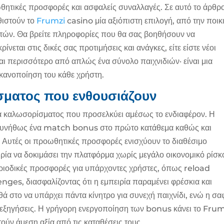
ητικές προσφορές και ασφαλείς συναλλαγές. Σε αυτό το άρθρ
θιστούν το
Frumzi
casino μία αξιόπιστη επιλογή, από την ποικ
ατών. Θα βρείτε πληροφορίες που θα σας βοηθήσουν να
εται στις δικές σας προτιμήσεις και ανάγκες, είτε είστε νέοι
ίναι περισσότερο από απλώς ένα σύνολο παιχνιδιών· είναι μια
ικανοποίηση του κάθε χρήστη.
ματος που ενθουσιάζουν
α καλωσορίσματος που προσελκύει αμέσως το ενδιαφέρον. Η
συνήθως ένα match bonus στο πρώτο κατάθεμα καθώς και
. Αυτές οι προωθητικές προσφορές ενισχύουν το διαθέσιμο
αιρία να δοκιμάσει την πλατφόρμα χωρίς μεγάλο οικονομικό ρίσκ
ριοδικές προσφορές για υπάρχοντες χρήστες, όπως reload
ges, διασφαλίζοντας ότι η εμπειρία παραμένει φρέσκια και
 στο να υπάρχει πάντα κίνητρο για συνεχή παιχνίδι, ενώ η σα
ρεξηγήσεις. Η γρήγορη ενεργοποίηση των bonus κάνει το Frum
τούν άμεση αξία από τις καταθέσεις τους.