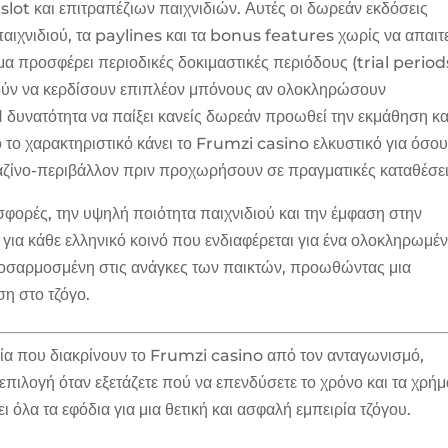
ot και επιτραπέζιων παιχνιδιών. Αυτές οι δωρεάν εκδόσεις
παιχνιδιού, τα paylines και τα bonus features χωρίς να απαιτε
α προσφέρει περιοδικές δοκιμαστικές περιόδους (trial period
ρούν να κερδίσουν επιπλέον μπόνους αν ολοκληρώσουν
Η δυνατότητα να παίξει κανείς δωρεάν προωθεί την εκμάθηση κα
ό το χαρακτηριστικό κάνει το Frumzi casino ελκυστικό για όσο
αζίνο-περιβάλλον πριν προχωρήσουν σε πραγματικές καταθέσει
φορές, την υψηλή ποιότητα παιχνιδιού και την έμφαση στην
 για κάθε ελληνικό κοινό που ενδιαφέρεται για ένα ολοκληρωμέ
οσαρμοσμένη στις ανάγκες των παικτών, προωθώντας μια
η στο τζόγο.
εία που διακρίνουν το Frumzi casino από τον ανταγωνισμό,
επιλογή όταν εξετάζετε πού να επενδύσετε το χρόνο και τα χρή
ι όλα τα εφόδια για μια θετική και ασφαλή εμπειρία τζόγου.