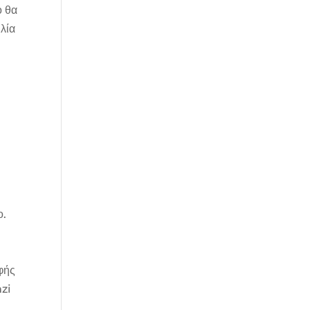
ο θα
ιλία
ο.
φής
zi