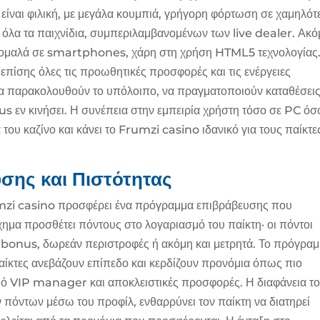
είναι φιλική, με μεγάλα κουμπιά, γρήγορη φόρτωση σε χαμηλότ
 όλα τα παιχνίδια, συμπεριλαμβανομένων των live dealer. Ακ
ουν ομαλά σε smartphones, χάρη στη χρήση HTML5 τεχνολογίας.
πίσης όλες τις προωθητικές προσφορές και τις ενέργειες
να παρακολουθούν το υπόλοιπο, να πραγματοποιούν καταθέσεις
s εν κινήσει. Η συνέπεια στην εμπειρία χρήστη τόσο σε PC όσ
α του καζίνο και κάνει το Frumzi casino ιδανικό για τους παίκτε
σης και Πιστότητας
rumzi casino προσφέρει ένα πρόγραμμα επιβράβευσης που
χημα προσθέτει πόντους στο λογαριασμό του παίκτη· οι πόντοι
 bonus, δωρεάν περιστροφές ή ακόμη και μετρητά. Το πρόγρα
παίκτες ανεβάζουν επίπεδο και κερδίζουν προνόμια όπως πιο
ό VIP manager και αποκλειστικές προσφορές. Η διαφάνεια τ
πόντων μέσω του προφίλ, ενθαρρύνει τον παίκτη να διατηρεί