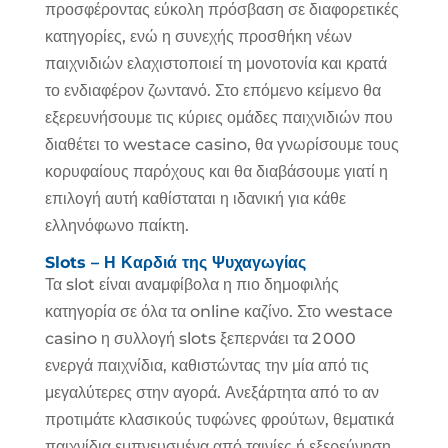
προσφέροντας εύκολη πρόσβαση σε διαφορετικές
κατηγορίες, ενώ η συνεχής προσθήκη νέων
παιχνιδιών ελαχιστοποιεί τη μονοτονία και κρατά
το ενδιαφέρον ζωντανό. Στο επόμενο κείμενο θα
εξερευνήσουμε τις κύριες ομάδες παιχνιδιών που
διαθέτει το westace casino, θα γνωρίσουμε τους
κορυφαίους παρόχους και θα διαβάσουμε γιατί η
επιλογή αυτή καθίσταται η ιδανική για κάθε
ελληνόφωνο παίκτη.
Slots – Η Καρδιά της Ψυχαγωγίας
Τα slot είναι αναμφίβολα η πιο δημοφιλής
κατηγορία σε όλα τα online καζίνο. Στο westace
casino η συλλογή slots ξεπερνάει τα 2 000
ενεργά παιχνίδια, καθιστώντας την μία από τις
μεγαλύτερες στην αγορά. Ανεξάρτητα από το αν
προτιμάτε κλασικούς τυφώνες φρούτων, θεματικά
παιχνίδια εμπνευσμένα από ταινίες ή εξερεύνηση