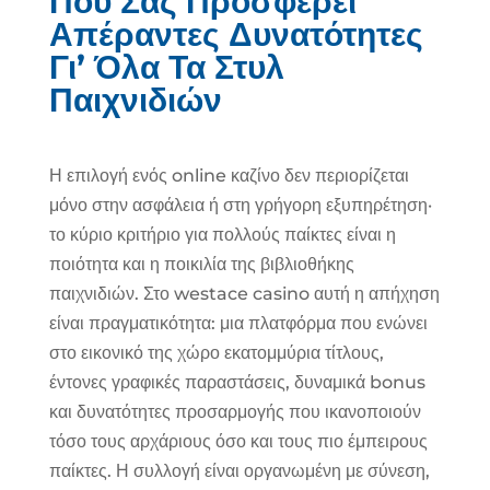
Που Σας Προσφέρει
Απέραντες Δυνατότητες
Γι’ Όλα Τα Στυλ
Παιχνιδιών
Η επιλογή ενός online καζίνο δεν περιορίζεται
μόνο στην ασφάλεια ή στη γρήγορη εξυπηρέτηση·
το κύριο κριτήριο για πολλούς παίκτες είναι η
ποιότητα και η ποικιλία της βιβλιοθήκης
παιχνιδιών. Στο westace casino αυτή η απήχηση
είναι πραγματικότητα: μια πλατφόρμα που ενώνει
στο εικονικό της χώρο εκατομμύρια τίτλους,
έντονες γραφικές παραστάσεις, δυναμικά bonus
και δυνατότητες προσαρμογής που ικανοποιούν
τόσο τους αρχάριους όσο και τους πιο έμπειρους
παίκτες. Η συλλογή είναι οργανωμένη με σύνεση,