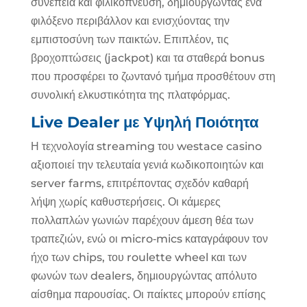
συνέπεια και φιλικόπνευση, δημιουργώντας ένα
φιλόξενο περιβάλλον και ενισχύοντας την
εμπιστοσύνη των παικτών. Επιπλέον, τις
βροχοπτώσεις (jackpot) και τα σταθερά bonus
που προσφέρει το ζωντανό τμήμα προσθέτουν στη
συνολική ελκυστικότητα της πλατφόρμας.
Live Dealer με Υψηλή Ποιότητα
Η τεχνολογία streaming του westace casino
αξιοποιεί την τελευταία γενιά κωδικοποιητών και
server farms, επιτρέποντας σχεδόν καθαρή
λήψη χωρίς καθυστερήσεις. Οι κάμερες
πολλαπλών γωνιών παρέχουν άμεση θέα των
τραπεζιών, ενώ οι micro‑mics καταγράφουν τον
ήχο των chips, του roulette wheel και των
φωνών των dealers, δημιουργώντας απόλυτο
αίσθημα παρουσίας. Οι παίκτες μπορούν επίσης