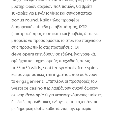
μυστηριωδών αρχαίων πολιτισμών, θα βρείτε
ευκαιρίες για μεγάλες νίκες και συναρπαστικά
bonus round. Κάθε τίτλος προσφέρει
διαφορετικό επίπεδο μεταβλητότητας, RTP
(επιστροφή προς το παίκτη) και βραβεία, ώστε να
μπορείτε να προσαρμόσετε το στυλ του παιχνιδιού
στις προσωπικές σας προτιμήσεις. Οι
developers επενδύουν σε εξελιγμένα γραφικά,
εφέ ήχου και μηχανισμούς παιχνιδιού, όπως
πολλαπλά wilds, scatter symbols, free spins
και συναρπαστικές mini-games που αυξάνουν
το engagement. Επιπλέον, οι προσφορές του
westace casino περιλαμβάνουν συχνά δωρεάν
σπινάρ (free spins) για νεοεισερχόμενους παίκτες
ή ειδικές προωθητικές ενέργειες που σχετίζονται
με δημοφιλή slots, καθιστώντας την εμπειρία