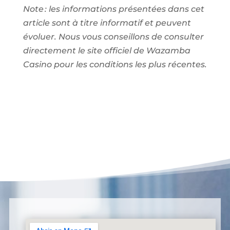
Note : les informations présentées dans cet
article sont à titre informatif et peuvent
évoluer. Nous vous conseillons de consulter
directement le site officiel de Wazamba
Casino pour les conditions les plus récentes.