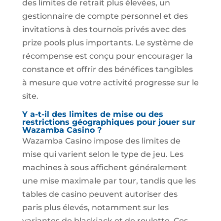
des limites de retrait plus élevées, un
gestionnaire de compte personnel et des
invitations à des tournois privés avec des
prize pools plus importants. Le système de
récompense est conçu pour encourager la
constance et offrir des bénéfices tangibles
à mesure que votre activité progresse sur le
site.
Y a-t-il des limites de mise ou des
restrictions géographiques pour jouer sur
Wazamba Casino ?
Wazamba Casino impose des limites de
mise qui varient selon le type de jeu. Les
machines à sous affichent généralement
une mise maximale par tour, tandis que les
tables de casino peuvent autoriser des
paris plus élevés, notamment sur les
variantes de blackjack et de roulette. Ces