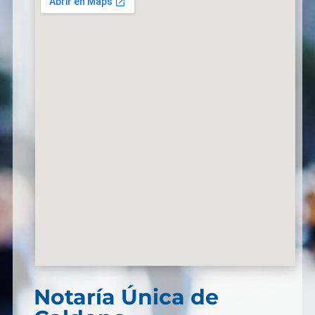
Notaría Única de