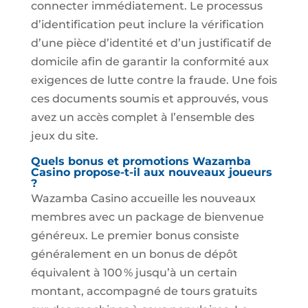
connecter immédiatement. Le processus
d’identification peut inclure la vérification
d’une pièce d’identité et d’un justificatif de
domicile afin de garantir la conformité aux
exigences de lutte contre la fraude. Une fois
ces documents soumis et approuvés, vous
avez un accès complet à l’ensemble des
jeux du site.
Quels bonus et promotions Wazamba
Casino propose-t-il aux nouveaux joueurs
?
Wazamba Casino accueille les nouveaux
membres avec un package de bienvenue
généreux. Le premier bonus consiste
généralement en un bonus de dépôt
équivalent à 100 % jusqu’à un certain
montant, accompagné de tours gratuits