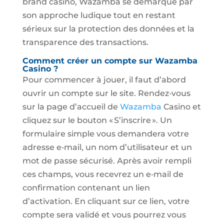
brand casino, Wazamba se démarque par
son approche ludique tout en restant
sérieux sur la protection des données et la
transparence des transactions.
Comment créer un compte sur Wazamba
Casino ?
Pour commencer à jouer, il faut d’abord
ouvrir un compte sur le site. Rendez‑vous
sur la page d’accueil de
Wazamba
Casino et
cliquez sur le bouton « S’inscrire ». Un
formulaire simple vous demandera votre
adresse e‑mail, un nom d’utilisateur et un
mot de passe sécurisé. Après avoir rempli
ces champs, vous recevrez un e‑mail de
confirmation contenant un lien
d’activation. En cliquant sur ce lien, votre
compte sera validé et vous pourrez vous