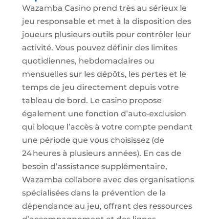
Wazamba Casino prend très au sérieux le
jeu responsable et met à la disposition des
joueurs plusieurs outils pour contrôler leur
activité. Vous pouvez définir des limites
quotidiennes, hebdomadaires ou
mensuelles sur les dépôts, les pertes et le
temps de jeu directement depuis votre
tableau de bord. Le casino propose
également une fonction d’auto‑exclusion
qui bloque l’accès à votre compte pendant
une période que vous choisissez (de
24 heures à plusieurs années). En cas de
besoin d’assistance supplémentaire,
Wazamba collabore avec des organisations
spécialisées dans la prévention de la
dépendance au jeu, offrant des ressources