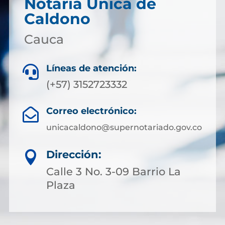
Notaría Única de
Caldono
Cauca
Líneas de atención:

(+57) 3152723332
Correo electrónico:

unicacaldono@supernotariado.gov.co
Dirección:

Calle 3 No. 3-09 Barrio La
Plaza