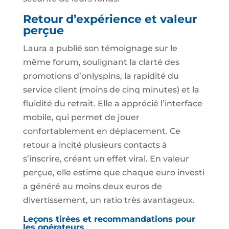
Retour d’expérience et valeur
perçue
Laura a publié son témoignage sur le
même forum, soulignant la clarté des
promotions d’onlyspins, la rapidité du
service client (moins de cinq minutes) et la
fluidité du retrait. Elle a apprécié l’interface
mobile, qui permet de jouer
confortablement en déplacement. Ce
retour a incité plusieurs contacts à
s’inscrire, créant un effet viral. En valeur
perçue, elle estime que chaque euro investi
a généré au moins deux euros de
divertissement, un ratio très avantageux.
Leçons tirées et recommandations pour
les opérateurs