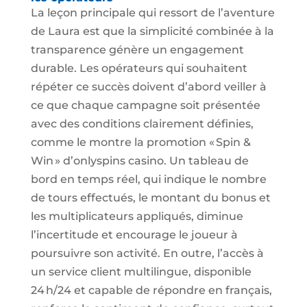
La leçon principale qui ressort de l’aventure
de Laura est que la simplicité combinée à la
transparence génère un engagement
durable. Les opérateurs qui souhaitent
répéter ce succès doivent d’abord veiller à
ce que chaque campagne soit présentée
avec des conditions clairement définies,
comme le montre la promotion « Spin &
Win » d’onlyspins casino. Un tableau de
bord en temps réel, qui indique le nombre
de tours effectués, le montant du bonus et
les multiplicateurs appliqués, diminue
l’incertitude et encourage le joueur à
poursuivre son activité. En outre, l’accès à
un service client multilingue, disponible
24 h/24 et capable de répondre en français,