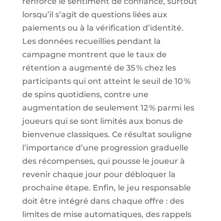
renforce le sentiment de confiance, surtout
lorsqu’il s’agit de questions liées aux
paiements ou à la vérification d’identité.
Les données recueillies pendant la
campagne montrent que le taux de
rétention a augmenté de 35 % chez les
participants qui ont atteint le seuil de 10 %
de spins quotidiens, contre une
augmentation de seulement 12 % parmi les
joueurs qui se sont limités aux bonus de
bienvenue classiques. Ce résultat souligne
l’importance d’une progression graduelle
des récompenses, qui pousse le joueur à
revenir chaque jour pour débloquer la
prochaine étape. Enfin, le jeu responsable
doit être intégré dans chaque offre : des
limites de mise automatiques, des rappels