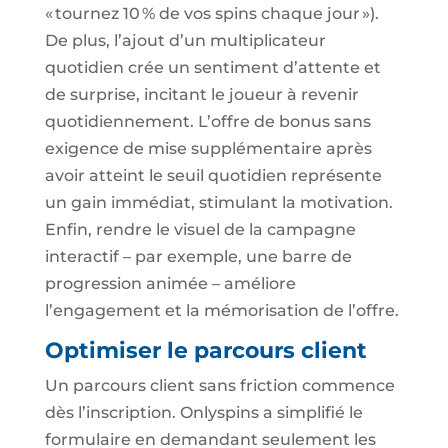
« tournez 10 % de vos spins chaque jour »).
De plus, l’ajout d’un multiplicateur
quotidien crée un sentiment d’attente et
de surprise, incitant le joueur à revenir
quotidiennement. L’offre de bonus sans
exigence de mise supplémentaire après
avoir atteint le seuil quotidien représente
un gain immédiat, stimulant la motivation.
Enfin, rendre le visuel de la campagne
interactif – par exemple, une barre de
progression animée – améliore
l’engagement et la mémorisation de l’offre.
Optimiser le parcours client
Un parcours client sans friction commence
dès l’inscription. Onlyspins a simplifié le
formulaire en demandant seulement les