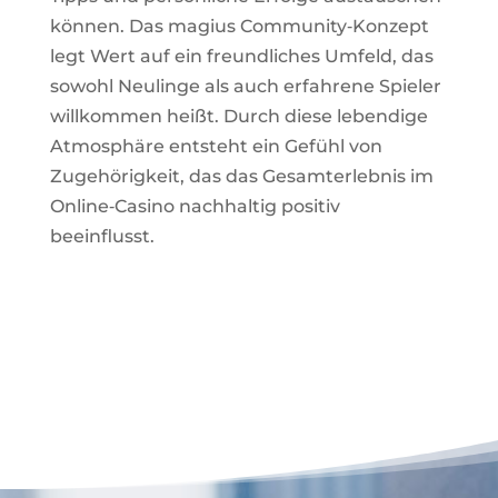
können. Das magius Community‑Konzept
legt Wert auf ein freundliches Umfeld, das
sowohl Neulinge als auch erfahrene Spieler
willkommen heißt. Durch diese lebendige
Atmosphäre entsteht ein Gefühl von
Zugehörigkeit, das das Gesamterlebnis im
Online‑Casino nachhaltig positiv
beeinflusst.