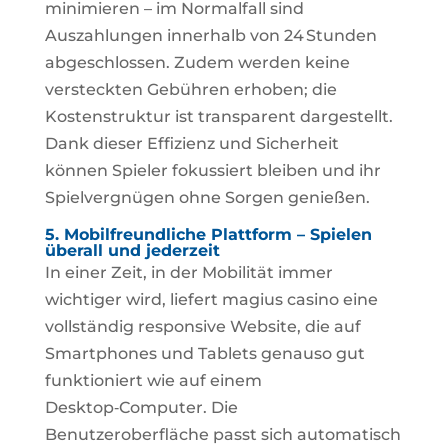
minimieren – im Normalfall sind
Auszahlungen innerhalb von 24 Stunden
abgeschlossen. Zudem werden keine
versteckten Gebühren erhoben; die
Kostenstruktur ist transparent dargestellt.
Dank dieser Effizienz und Sicherheit
können Spieler fokussiert bleiben und ihr
Spielvergnügen ohne Sorgen genießen.
5. Mobilfreundliche Plattform – Spielen
überall und jederzeit
In einer Zeit, in der Mobilität immer
wichtiger wird, liefert magius casino eine
vollständig responsive Website, die auf
Smartphones und Tablets genauso gut
funktioniert wie auf einem
Desktop‑Computer. Die
Benutzeroberfläche passt sich automatisch