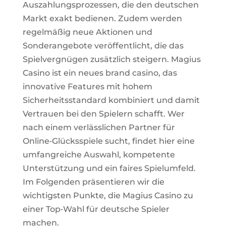
Auszahlungsprozessen, die den deutschen
Markt exakt bedienen. Zudem werden
regelmäßig neue Aktionen und
Sonderangebote veröffentlicht, die das
Spielvergnügen zusätzlich steigern. Magius
Casino ist ein neues brand casino, das
innovative Features mit hohem
Sicherheitsstandard kombiniert und damit
Vertrauen bei den Spielern schafft. Wer
nach einem verlässlichen Partner für
Online‑Glücksspiele sucht, findet hier eine
umfangreiche Auswahl, kompetente
Unterstützung und ein faires Spielumfeld.
Im Folgenden präsentieren wir die
wichtigsten Punkte, die Magius Casino zu
einer Top‑Wahl für deutsche Spieler
machen.