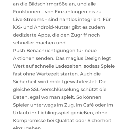
an die Bildschirmgröße an, und alle
Funktionen – von Einzahlungen bis zu
Live‑Streams – sind nahtlos integriert. Für
iOS‑ und Android‑Nutzer gibt es zudem
dedizierte Apps, die den Zugriff noch
schneller machen und
Push‑Benachrichtigungen für neue
Aktionen senden. Das magius Design legt
Wert auf schnelle Ladezeiten, sodass Spiele
fast ohne Wartezeit starten. Auch die
Sicherheit wird mobil gewährleistet: Die
gleiche SSL‑Verschlüsselung schützt die
Daten, egal wo man spielt. So können
Spieler unterwegs im Zug, im Café oder im
Urlaub ihr Lieblingsspiel genießen, ohne
Kompromisse bei Qualität oder Sicherheit
einzugehen.