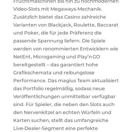
Fruchtmaschinen bis hin zu hochmodernen
Video‑Slots mit Megaways‑Mechanik.
Zusätzlich bietet das Casino zahlreiche
Varianten von Blackjack, Roulette, Baccarat
und Poker, die für jede Präferenz die
passende Spannung liefern. Die Spiele
werden von renommierten Entwicklern wie
NetEnt, Microgaming und Play’n GO
bereitgestellt – das garantiert hohe
Grafikschemata und reibungslose
Performance. Das magius Team aktualisiert
das Portfolio regelmäßig, sodass neue
Veröffentlichungen unmittelbar verfügbar
sind. Für Spieler, die neben den Slots auch
den Nervenkitzel an echten Würfeln und
Karten suchen, stellt das umfangreiche
Live‑Dealer‑Segment eine perfekte