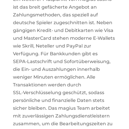
ist das breit gefächerte Angebot an
Zahlungsmethoden, das speziell auf
deutsche Spieler zugeschnitten ist. Neben
gängigen Kredit‑ und Debitkarten wie Visa
und MasterCard stehen moderne E‑Wallets
wie Skrill, Neteller und PayPal zur
Verfügung. Für Bankkunden gibt es
SEPA‑Lastschrift und Sofortüberweisung,
die Ein‑ und Auszahlungen innerhalb
weniger Minuten ermöglichen. Alle
Transaktionen werden durch
SSL‑Verschlüsselung geschützt, sodass
persönliche und finanzielle Daten stets
sicher bleiben. Das magius Team arbeitet
mit zuverlässigen Zahlungsdienstleistern
zusammen, um die Bearbeitungszeiten zu