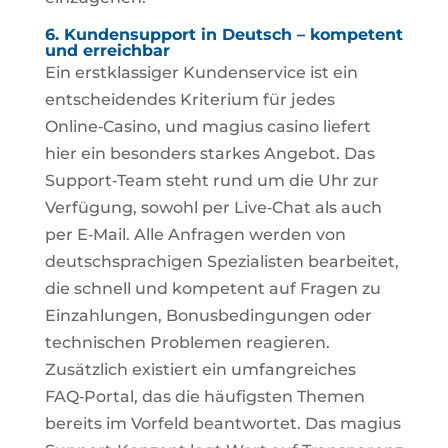
6. Kundensupport in Deutsch – kompetent
und erreichbar
Ein erstklassiger Kundenservice ist ein
entscheidendes Kriterium für jedes
Online‑Casino, und magius casino liefert
hier ein besonders starkes Angebot. Das
Support‑Team steht rund um die Uhr zur
Verfügung, sowohl per Live‑Chat als auch
per E‑Mail. Alle Anfragen werden von
deutschsprachigen Spezialisten bearbeitet,
die schnell und kompetent auf Fragen zu
Einzahlungen, Bonusbedingungen oder
technischen Problemen reagieren.
Zusätzlich existiert ein umfangreiches
FAQ‑Portal, das die häufigsten Themen
bereits im Vorfeld beantwortet. Das magius