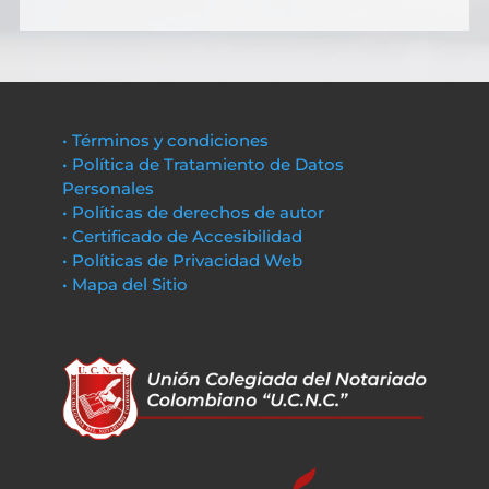
• Términos y condiciones
• Política de Tratamiento de Datos
Personales
• Políticas de derechos de autor
• Certificado de Accesibilidad
• Políticas de Privacidad Web
• Mapa del Sitio