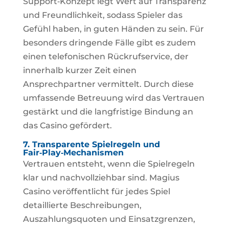
Support‑Konzept legt Wert auf Transparenz
und Freundlichkeit, sodass Spieler das
Gefühl haben, in guten Händen zu sein. Für
besonders dringende Fälle gibt es zudem
einen telefonischen Rückrufservice, der
innerhalb kurzer Zeit einen
Ansprechpartner vermittelt. Durch diese
umfassende Betreuung wird das Vertrauen
gestärkt und die langfristige Bindung an
das Casino gefördert.
7. Transparente Spielregeln und
Fair‑Play‑Mechanismen
Vertrauen entsteht, wenn die Spielregeln
klar und nachvollziehbar sind. Magius
Casino veröffentlicht für jedes Spiel
detaillierte Beschreibungen,
Auszahlungsquoten und Einsatzgrenzen,