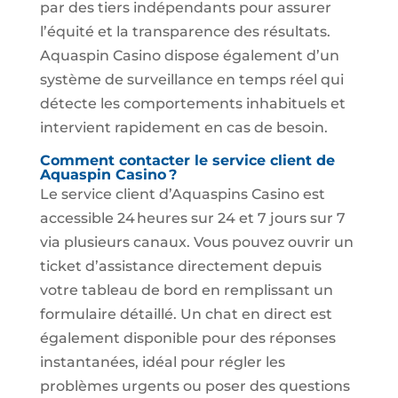
par des tiers indépendants pour assurer
l’équité et la transparence des résultats.
Aquaspin Casino dispose également d’un
système de surveillance en temps réel qui
détecte les comportements inhabituels et
intervient rapidement en cas de besoin.
Comment contacter le service client de
Aquaspin Casino ?
Le service client d’Aquaspins Casino est
accessible 24 heures sur 24 et 7 jours sur 7
via plusieurs canaux. Vous pouvez ouvrir un
ticket d’assistance directement depuis
votre tableau de bord en remplissant un
formulaire détaillé. Un chat en direct est
également disponible pour des réponses
instantanées, idéal pour régler les
problèmes urgents ou poser des questions