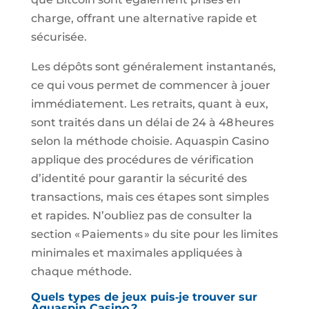
charge, offrant une alternative rapide et
sécurisée.
Les dépôts sont généralement instantanés,
ce qui vous permet de commencer à jouer
immédiatement. Les retraits, quant à eux,
sont traités dans un délai de 24 à 48 heures
selon la méthode choisie. Aquaspin Casino
applique des procédures de vérification
d’identité pour garantir la sécurité des
transactions, mais ces étapes sont simples
et rapides. N’oubliez pas de consulter la
section « Paiements » du site pour les limites
minimales et maximales appliquées à
chaque méthode.
Quels types de jeux puis‑je trouver sur
Aquaspin Casino ?