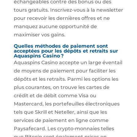
échangeables contre des bonus ou des
tours gratuits. Inscrivez-vous à la newsletter
pour recevoir les dernières offres et ne
manquez aucune opportunité de
maximiser vos gains.
Quelles méthodes de paiement sont
acceptées pour les dépôts et retraits sur
Aquaspins Casino ?
Aquaspins Casino accepte un large éventail
de moyens de paiement pour faciliter les
dépôts et les retraits. Parmi les options les
plus courantes, on trouve les cartes de
crédit et de débit comme Visa ou
Mastercard, les portefeuilles électroniques
tels que Skrill et Neteller, ainsi que les
services de paiement en ligne comme
Paysafecard. Les crypto‑monnaies telles
que Bitcoin sont également prises en