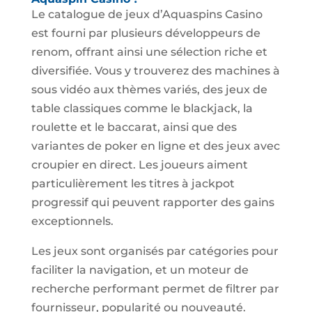
Le catalogue de jeux d’Aquaspins Casino
est fourni par plusieurs développeurs de
renom, offrant ainsi une sélection riche et
diversifiée. Vous y trouverez des machines à
sous vidéo aux thèmes variés, des jeux de
table classiques comme le blackjack, la
roulette et le baccarat, ainsi que des
variantes de poker en ligne et des jeux avec
croupier en direct. Les joueurs aiment
particulièrement les titres à jackpot
progressif qui peuvent rapporter des gains
exceptionnels.
Les jeux sont organisés par catégories pour
faciliter la navigation, et un moteur de
recherche performant permet de filtrer par
fournisseur, popularité ou nouveauté.