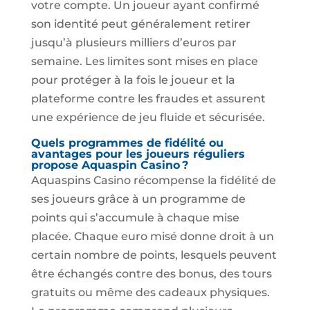
votre compte. Un joueur ayant confirmé
son identité peut généralement retirer
jusqu’à plusieurs milliers d’euros par
semaine. Les limites sont mises en place
pour protéger à la fois le joueur et la
plateforme contre les fraudes et assurent
une expérience de jeu fluide et sécurisée.
Quels programmes de fidélité ou
avantages pour les joueurs réguliers
propose Aquaspin Casino ?
Aquaspins Casino récompense la fidélité de
ses joueurs grâce à un programme de
points qui s’accumule à chaque mise
placée. Chaque euro misé donne droit à un
certain nombre de points, lesquels peuvent
être échangés contre des bonus, des tours
gratuits ou même des cadeaux physiques.