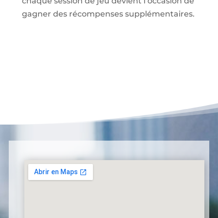
chaque session de jeu devient l’occasion de
gagner des récompenses supplémentaires.