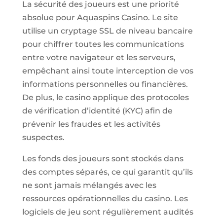
La sécurité des joueurs est une priorité
absolue pour Aquaspins Casino. Le site
utilise un cryptage SSL de niveau bancaire
pour chiffrer toutes les communications
entre votre navigateur et les serveurs,
empêchant ainsi toute interception de vos
informations personnelles ou financières.
De plus, le casino applique des protocoles
de vérification d’identité (KYC) afin de
prévenir les fraudes et les activités
suspectes.
Les fonds des joueurs sont stockés dans
des comptes séparés, ce qui garantit qu’ils
ne sont jamais mélangés avec les
ressources opérationnelles du casino. Les
logiciels de jeu sont régulièrement audités