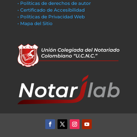
• Políticas de derechos de autor
• Certificado de Accesibilidad
• Políticas de Privacidad Web
• Mapa del Sitio