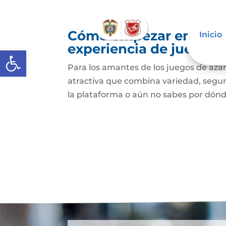
Cómo empezar en Onlys
Inicio
experiencia de juego
Abrir barra de herramientas
Para los amantes de los juegos de azar
atractiva que combina variedad, segur
la plataforma o aún no sabes por dónde