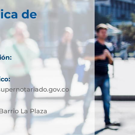
ica de
ión:
ico:
upernotariado.gov.co
 Barrio La Plaza