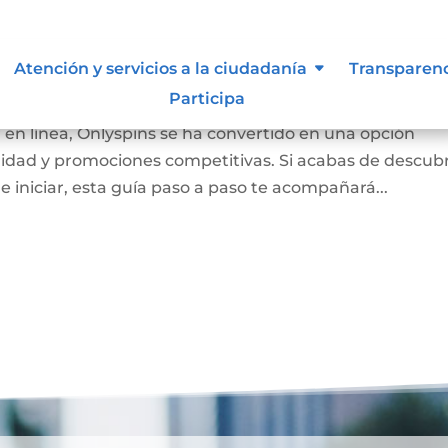
pins y disfrutar al máximo de tu
Atención y servicios a la ciudadanía
Transparen
Participa
 en línea, Onlyspins se ha convertido en una opción
idad y promociones competitivas. Si acabas de descubr
 iniciar, esta guía paso a paso te acompañará...