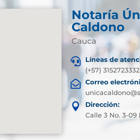
Notaría Ún
Caldono
Cauca
Líneas de atenc

(+57) 3152723332
Correo electrón

unicacaldono@s
Dirección:

Calle 3 No. 3-09