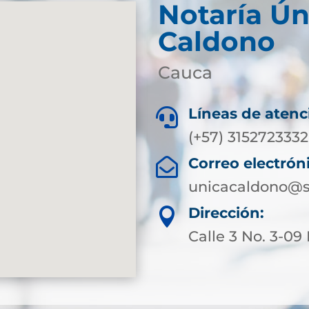
Notaría Ún
Caldono
Cauca
Líneas de atenc

(+57) 3152723332
Correo electrón

unicacaldono@s
Dirección:

Calle 3 No. 3-09