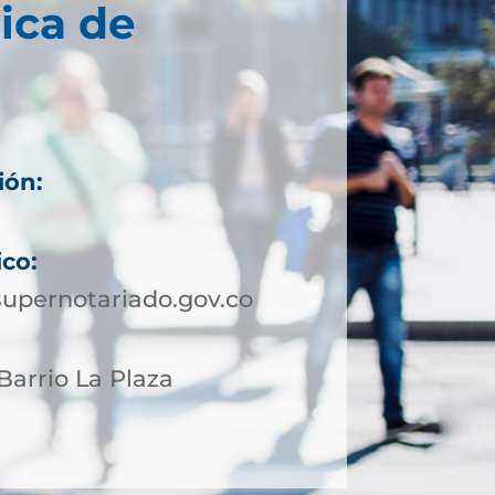
ica de
ión:
ico:
upernotariado.gov.co
 Barrio La Plaza