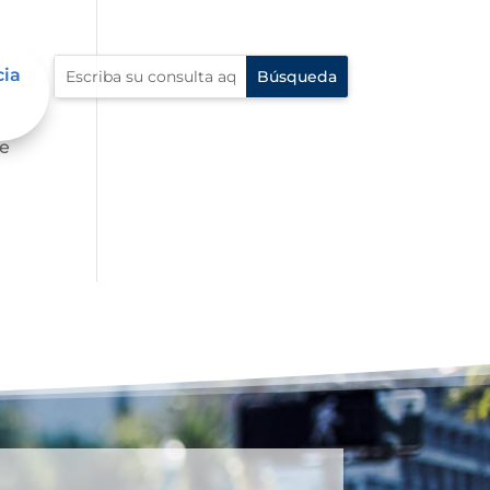
cia
fe