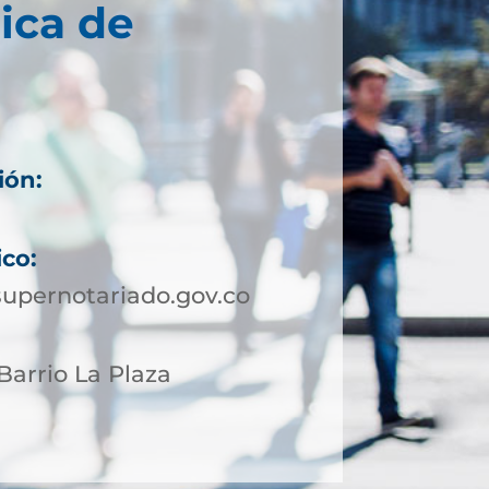
ica de
ión:
ico:
upernotariado.gov.co
 Barrio La Plaza