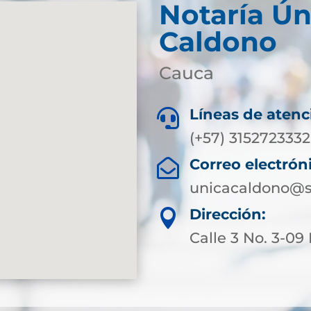
Notaría Ún
Caldono
Cauca
Líneas de atenc

(+57) 3152723332
Correo electrón

unicacaldono@s
Dirección:

Calle 3 No. 3-09