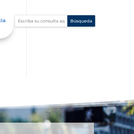
cia
 en