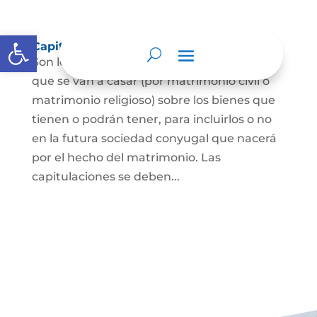
Abrir barra de herramientas
Capitulaciones Matrimoniales
Son los acuerdos que hacen las personas
que se van a casar (por matrimonio civil o
matrimonio religioso) sobre los bienes que
tienen o podrán tener, para incluirlos o no
en la futura sociedad conyugal que nacerá
por el hecho del matrimonio. Las
capitulaciones se deben...