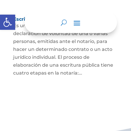
Abrir barra de herramientas
Escritura Pública
Es un documento que contiene la
declaración de voluntad de una o varias
personas, emitidas ante el notario, para
hacer un determinado contrato o un acto
jurídico individual. El proceso de
elaboración de una escritura pública tiene
cuatro etapas en la notaría:...